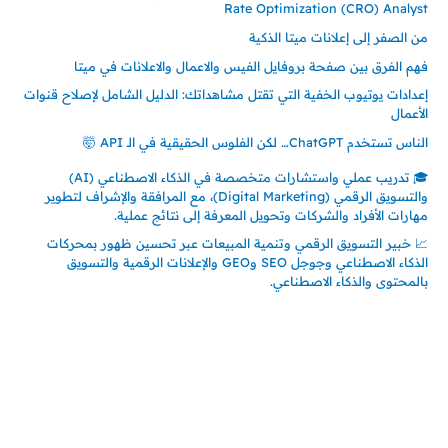
Rate Optimization (CRO) Analyst
من الصفر إلى إعلانات ميتا الذكية
فهم الفرق بين صفحة بروفايل الفيس والاعمال والاعلانات في ميتا
إعدادات يوتيوب الخفية التي تقتل مشاهداتك: الدليل الشامل لإصلاح قنوات
الأعمال
الناس تستخدم ChatGPT… لكن الفلوس الحقيقية في الـ API 🤯
🎓 تدريب عملي واستشارات متخصصة في الذكاء الاصطناعي (AI)
والتسويق الرقمي (Digital Marketing)، مع المرافقة والإشراف لتطوير
مهارات الأفراد والشركات وتحويل المعرفة إلى نتائج عملية.
📈 خبير التسويق الرقمي وتنمية المبيعات عبر تحسين ظهور بمحركات
الذكاء الاصطناعي وجوجل SEO وGEO والإعلانات الرقمية والتسويق
بالمحتوى والذكاء الاصطناعي.
إتصل بي
المملكة العربية السعودية - جدة
حي السلامة – دوار رامي
00966550056163
تركيا – اسطنبول