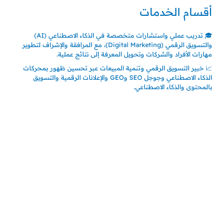
أقسام الخدمات
🎓 تدريب عملي واستشارات متخصصة في الذكاء الاصطناعي (AI)
والتسويق الرقمي (Digital Marketing)، مع المرافقة والإشراف لتطوير
مهارات الأفراد والشركات وتحويل المعرفة إلى نتائج عملية.
📈 خبير التسويق الرقمي وتنمية المبيعات عبر تحسين ظهور بمحركات
الذكاء الاصطناعي وجوجل SEO وGEO والإعلانات الرقمية والتسويق
بالمحتوى والذكاء الاصطناعي.
اتصل بنا
المملكة العربية السعودية
جدة – السعودية
حي السلامة – دوار رامي
00966550056163
تركيـــا (حاليا مقيم هنا)
تركيا – اسطنبول