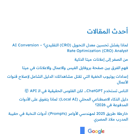
حي ايس نيورت – مجمع FiTwore
00905362121313
أحدث المقالات
لماذا يفشل تحسين معدل التحويل (CRO) التقليدي؟ – AI Conversion
Rate Optimization (CRO) Analyst
من الصفر إلى إعلانات ميتا الذكية
فهم الفرق بين صفحة بروفايل الفيس والاعمال والاعلانات في ميتا
إعدادات يوتيوب الخفية التي تقتل مشاهداتك: الدليل الشامل لإصلاح قنوات
الأعمال
الناس تستخدم ChatGPT… لكن الفلوس الحقيقية في الـ API 🤯
دليل الذكاء الاصطناعي المحلي (Local AI): لماذا يتفوق على الأدوات
المدفوعة في 2026؟
خارطة طريق 2025 لمهندسي الأوامر (Prompts): أدوات النخبة في حقيبة
المدرب ملاذ المصري