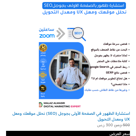
استشارة الظهور في الصفحة الأولى بجوجل (SEO) نحلل موقعك ومعل
UX ومعدل التحويل
500
ر.س
300
ر.س
سعر العرض