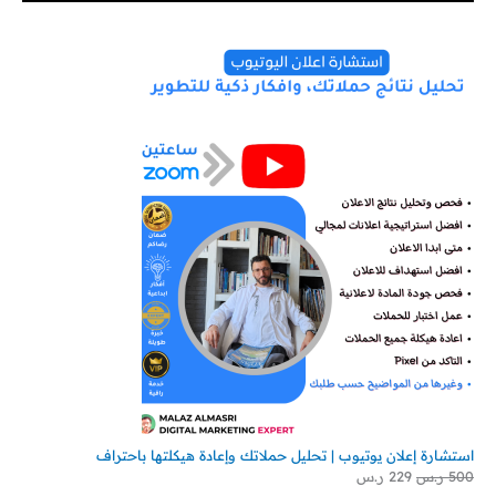
استشارة إعلان يوتيوب | تحليل حملاتك وإعادة هيكلتها باحتراف
500
ر.س
229
ر.س