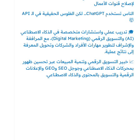
لإصلاح قنوات الأعمال
الناس تستخدم ChatGPT… لكن الفلوس الحقيقية في الـ API
🤯
🎓 تدريب عملي واستشارات متخصصة في الذكاء الاصطناعي
(AI) والتسويق الرقمي (Digital Marketing)، مع المرافقة
والإشراف لتطوير مهارات الأفراد والشركات وتحويل المعرفة
إلى نتائج عملية.
📈 خبير التسويق الرقمي وتنمية المبيعات عبر تحسين ظهور
بمحركات الذكاء الاصطناعي وجوجل SEO وGEO والإعلانات
الرقمية والتسويق بالمحتوى والذكاء الاصطناعي.
إتصل بي
المملكة العربية السعودية - جدة
حي السلامة – دوار رامي
00966550056163
تركيا – اسطنبول