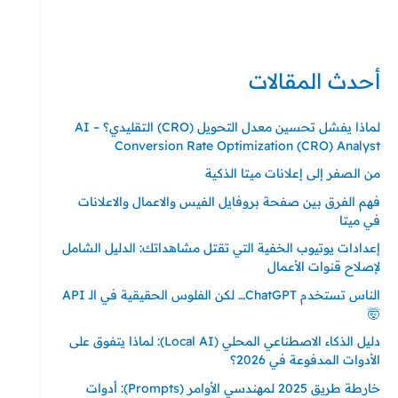
حي ايس نيورت – مجمع FiTwore
00905362121313
أحدث المقالات
لماذا يفشل تحسين معدل التحويل (CRO) التقليدي؟ – AI
Conversion Rate Optimization (CRO) Analyst
من الصفر إلى إعلانات ميتا الذكية
فهم الفرق بين صفحة بروفايل الفيس والاعمال والاعلانات
في ميتا
إعدادات يوتيوب الخفية التي تقتل مشاهداتك: الدليل الشامل
لإصلاح قنوات الأعمال
الناس تستخدم ChatGPT… لكن الفلوس الحقيقية في الـ API
🤯
دليل الذكاء الاصطناعي المحلي (Local AI): لماذا يتفوق على
الأدوات المدفوعة في 2026؟
خارطة طريق 2025 لمهندسي الأوامر (Prompts): أدوات