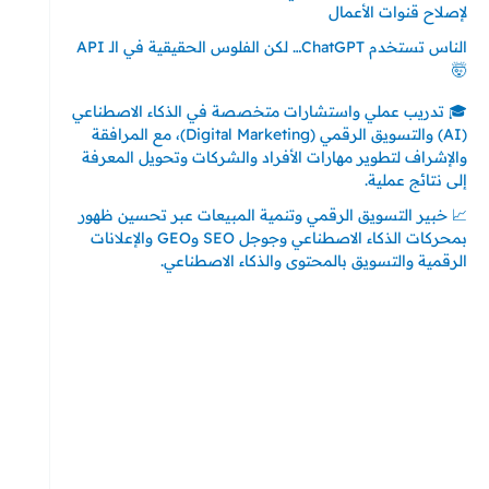
لإصلاح قنوات الأعمال
الناس تستخدم ChatGPT… لكن الفلوس الحقيقية في الـ API
🤯
🎓 تدريب عملي واستشارات متخصصة في الذكاء الاصطناعي
(AI) والتسويق الرقمي (Digital Marketing)، مع المرافقة
والإشراف لتطوير مهارات الأفراد والشركات وتحويل المعرفة
إلى نتائج عملية.
📈 خبير التسويق الرقمي وتنمية المبيعات عبر تحسين ظهور
بمحركات الذكاء الاصطناعي وجوجل SEO وGEO والإعلانات
الرقمية والتسويق بالمحتوى والذكاء الاصطناعي.
إتصل بي
المملكة العربية السعودية - جدة
حي السلامة – دوار رامي
00966550056163
تركيا – اسطنبول