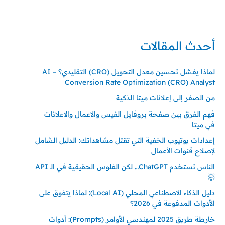
حي ايس نيورت – مجمع FiTwore
00905362121313
أحدث المقالات
لماذا يفشل تحسين معدل التحويل (CRO) التقليدي؟ – AI
Conversion Rate Optimization (CRO) Analyst
من الصفر إلى إعلانات ميتا الذكية
فهم الفرق بين صفحة بروفايل الفيس والاعمال والاعلانات
في ميتا
إعدادات يوتيوب الخفية التي تقتل مشاهداتك: الدليل الشامل
لإصلاح قنوات الأعمال
الناس تستخدم ChatGPT… لكن الفلوس الحقيقية في الـ API
🤯
دليل الذكاء الاصطناعي المحلي (Local AI): لماذا يتفوق على
الأدوات المدفوعة في 2026؟
خارطة طريق 2025 لمهندسي الأوامر (Prompts): أدوات