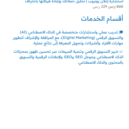
استشارة إعلان يوتيوب | تحليل حملاتك وإعادة هيكلتها باحتراف
500
ر.س
229
ر.س
أقسام الخدمات
🎓 تدريب عملي واستشارات متخصصة في الذكاء الاصطناعي (AI)
والتسويق الرقمي (Digital Marketing)، مع المرافقة والإشراف لتطوير
مهارات الأفراد والشركات وتحويل المعرفة إلى نتائج عملية.
📈 خبير التسويق الرقمي وتنمية المبيعات عبر تحسين ظهور بمحركات
الذكاء الاصطناعي وجوجل SEO وGEO والإعلانات الرقمية والتسويق
بالمحتوى والذكاء الاصطناعي.
اتصل بنا
المملكة العربية السعودية
جدة – السعودية
حي السلامة – دوار رامي
00966550056163
تركيـــا (حاليا مقيم هنا)