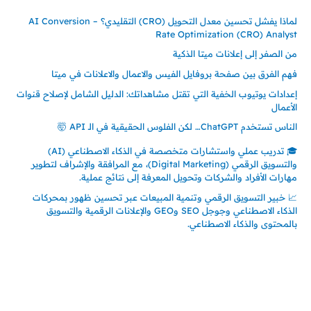
لماذا يفشل تحسين معدل التحويل (CRO) التقليدي؟ – AI Conversion
Rate Optimization (CRO) Analyst
من الصفر إلى إعلانات ميتا الذكية
فهم الفرق بين صفحة بروفايل الفيس والاعمال والاعلانات في ميتا
إعدادات يوتيوب الخفية التي تقتل مشاهداتك: الدليل الشامل لإصلاح قنوات
الأعمال
الناس تستخدم ChatGPT… لكن الفلوس الحقيقية في الـ API 🤯
🎓 تدريب عملي واستشارات متخصصة في الذكاء الاصطناعي (AI)
والتسويق الرقمي (Digital Marketing)، مع المرافقة والإشراف لتطوير
مهارات الأفراد والشركات وتحويل المعرفة إلى نتائج عملية.
📈 خبير التسويق الرقمي وتنمية المبيعات عبر تحسين ظهور بمحركات
الذكاء الاصطناعي وجوجل SEO وGEO والإعلانات الرقمية والتسويق
بالمحتوى والذكاء الاصطناعي.
إتصل بي
المملكة العربية السعودية - جدة
حي السلامة – دوار رامي
00966550056163