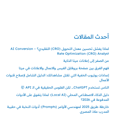
تركيا – اسطنبول
حي ايس نيورت – مجمع FiTwore
00905362121313
أحدث المقالات
لماذا يفشل تحسين معدل التحويل (CRO) التقليدي؟ – AI Conversion
Rate Optimization (CRO) Analyst
من الصفر إلى إعلانات ميتا الذكية
فهم الفرق بين صفحة بروفايل الفيس والاعمال والاعلانات في ميتا
إعدادات يوتيوب الخفية التي تقتل مشاهداتك: الدليل الشامل لإصلاح قنوات
الأعمال
الناس تستخدم ChatGPT… لكن الفلوس الحقيقية في الـ API 🤯
دليل الذكاء الاصطناعي المحلي (Local AI): لماذا يتفوق على الأدوات
المدفوعة في 2026؟
خارطة طريق 2025 لمهندسي الأوامر (Prompts): أدوات النخبة في حقيبة
المدرب ملاذ المصري