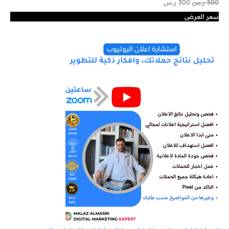
500
ر.س
300
ر.س
سعر العرض