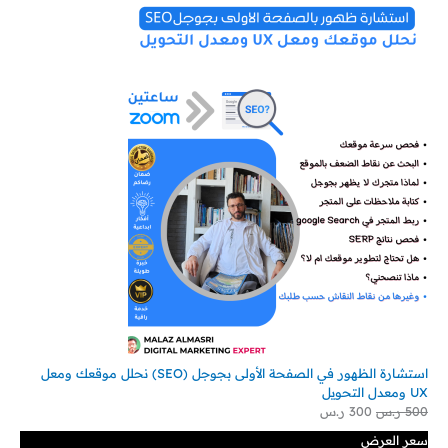
استشارة الظهور في الصفحة الأولى بجوجل (SEO) نحلل موقعك ومعل
UX ومعدل التحويل
500
ر.س
300
ر.س
سعر العرض