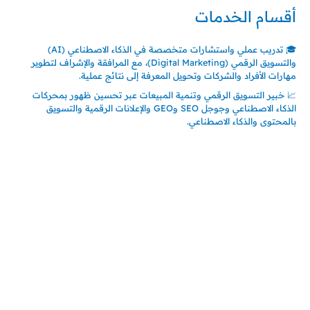
أقسام الخدمات
🎓 تدريب عملي واستشارات متخصصة في الذكاء الاصطناعي (AI)
والتسويق الرقمي (Digital Marketing)، مع المرافقة والإشراف لتطوير
مهارات الأفراد والشركات وتحويل المعرفة إلى نتائج عملية.
📈 خبير التسويق الرقمي وتنمية المبيعات عبر تحسين ظهور بمحركات
الذكاء الاصطناعي وجوجل SEO وGEO والإعلانات الرقمية والتسويق
بالمحتوى والذكاء الاصطناعي.
اتصل بنا
المملكة العربية السعودية
جدة – السعودية
حي السلامة – دوار رامي
00966550056163
تركيـــا (حاليا مقيم هنا)
تركيا – اسطنبول