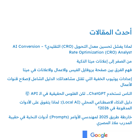
حي ايس نيورت – مجمع FiTwore
00905362121313
أحدث المقالات
لماذا يفشل تحسين معدل التحويل (CRO) التقليدي؟ – AI Conversion
Rate Optimization (CRO) Analyst
من الصفر إلى إعلانات ميتا الذكية
فهم الفرق بين صفحة بروفايل الفيس والاعمال والاعلانات في ميتا
إعدادات يوتيوب الخفية التي تقتل مشاهداتك: الدليل الشامل لإصلاح قنوات
الأعمال
الناس تستخدم ChatGPT… لكن الفلوس الحقيقية في الـ API 🤯
دليل الذكاء الاصطناعي المحلي (Local AI): لماذا يتفوق على الأدوات
المدفوعة في 2026؟
خارطة طريق 2025 لمهندسي الأوامر (Prompts): أدوات النخبة في حقيبة
المدرب ملاذ المصري