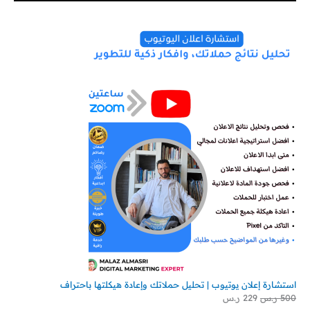
استشارة إعلان يوتيوب | تحليل حملاتك وإعادة هيكلتها باحتراف
500
ر.س
229
ر.س