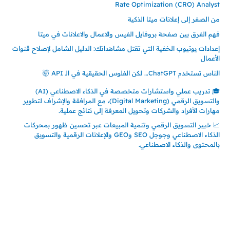
Rate Optimization (CRO) Analyst
من الصفر إلى إعلانات ميتا الذكية
فهم الفرق بين صفحة بروفايل الفيس والاعمال والاعلانات في ميتا
إعدادات يوتيوب الخفية التي تقتل مشاهداتك: الدليل الشامل لإصلاح قنوات
الأعمال
الناس تستخدم ChatGPT… لكن الفلوس الحقيقية في الـ API 🤯
🎓 تدريب عملي واستشارات متخصصة في الذكاء الاصطناعي (AI)
والتسويق الرقمي (Digital Marketing)، مع المرافقة والإشراف لتطوير
مهارات الأفراد والشركات وتحويل المعرفة إلى نتائج عملية.
📈 خبير التسويق الرقمي وتنمية المبيعات عبر تحسين ظهور بمحركات
الذكاء الاصطناعي وجوجل SEO وGEO والإعلانات الرقمية والتسويق
بالمحتوى والذكاء الاصطناعي.
إتصل بي
المملكة العربية السعودية - جدة
حي السلامة – دوار رامي
00966550056163
تركيا – اسطنبول