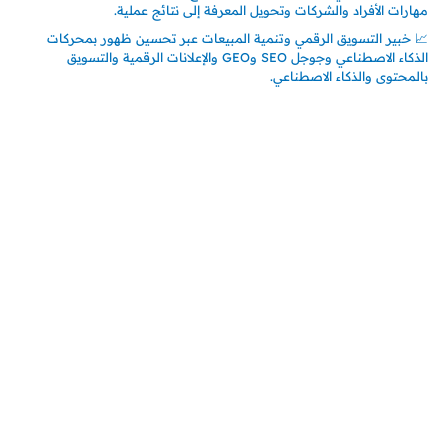
مهارات الأفراد والشركات وتحويل المعرفة إلى نتائج عملية.
📈 خبير التسويق الرقمي وتنمية المبيعات عبر تحسين ظهور بمحركات
الذكاء الاصطناعي وجوجل SEO وGEO والإعلانات الرقمية والتسويق
بالمحتوى والذكاء الاصطناعي.
اتصل بنا
المملكة العربية السعودية
جدة – السعودية
حي السلامة – دوار رامي
00966550056163
تركيـــا (حاليا مقيم هنا)
تركيا – اسطنبول
حي ايس نيورت – مجمع FiTwore
00905362121313
أحدث المقالات