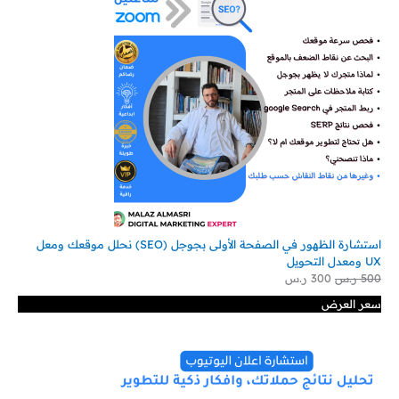
استشارة الظهور في الصفحة الأولى بجوجل (SEO) نحلل موقعك ومعل
UX ومعدل التحويل
500
ر.س
300
ر.س
سعر العرض