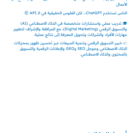
الأعمال
الناس تستخدم ChatGPT… لكن الفلوس الحقيقية في الـ API 🤯
🎓 تدريب عملي واستشارات متخصصة في الذكاء الاصطناعي (AI)
والتسويق الرقمي (Digital Marketing)، مع المرافقة والإشراف لتطوير
مهارات الأفراد والشركات وتحويل المعرفة إلى نتائج عملية.
📈 خبير التسويق الرقمي وتنمية المبيعات عبر تحسين ظهور بمحركات
الذكاء الاصطناعي وجوجل SEO وGEO والإعلانات الرقمية والتسويق
بالمحتوى والذكاء الاصطناعي.
إتصل بي
المملكة العربية السعودية - جدة
حي السلامة – دوار رامي
00966550056163
تركيا – اسطنبول
حي ايس نيورت – مجمع FiTwore
00905362121313