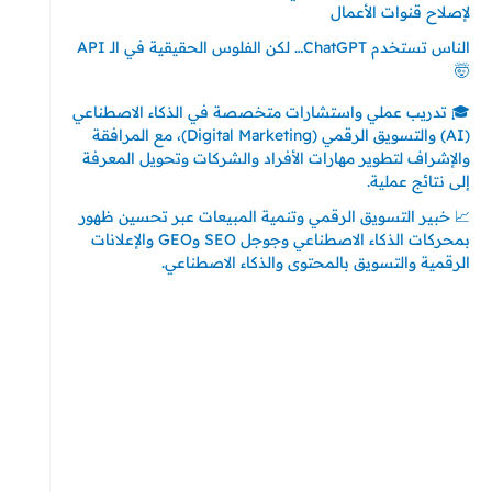
لإصلاح قنوات الأعمال
الناس تستخدم ChatGPT… لكن الفلوس الحقيقية في الـ API
🤯
🎓 تدريب عملي واستشارات متخصصة في الذكاء الاصطناعي
(AI) والتسويق الرقمي (Digital Marketing)، مع المرافقة
والإشراف لتطوير مهارات الأفراد والشركات وتحويل المعرفة
إلى نتائج عملية.
📈 خبير التسويق الرقمي وتنمية المبيعات عبر تحسين ظهور
بمحركات الذكاء الاصطناعي وجوجل SEO وGEO والإعلانات
الرقمية والتسويق بالمحتوى والذكاء الاصطناعي.
إتصل بي
المملكة العربية السعودية - جدة
حي السلامة – دوار رامي
00966550056163
تركيا – اسطنبول