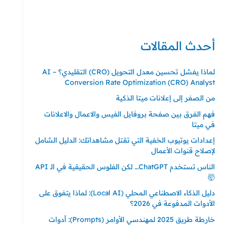
حي ايس نيورت – مجمع FiTwore
00905362121313
أحدث المقالات
لماذا يفشل تحسين معدل التحويل (CRO) التقليدي؟ – AI
Conversion Rate Optimization (CRO) Analyst
من الصفر إلى إعلانات ميتا الذكية
فهم الفرق بين صفحة بروفايل الفيس والاعمال والاعلانات
في ميتا
إعدادات يوتيوب الخفية التي تقتل مشاهداتك: الدليل الشامل
لإصلاح قنوات الأعمال
الناس تستخدم ChatGPT… لكن الفلوس الحقيقية في الـ API
🤯
دليل الذكاء الاصطناعي المحلي (Local AI): لماذا يتفوق على
الأدوات المدفوعة في 2026؟
خارطة طريق 2025 لمهندسي الأوامر (Prompts): أدوات