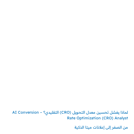
اتصل بنا
المملكة العربية السعودية
جدة – السعودية
حي السلامة – دوار رامي
00966550056163
تركيـــا (حاليا مقيم هنا)
تركيا – اسطنبول
حي ايس نيورت – مجمع FiTwore
00905362121313
أحدث المقالات
لماذا يفشل تحسين معدل التحويل (CRO) التقليدي؟ – AI Conversion
Rate Optimization (CRO) Analyst
من الصفر إلى إعلانات ميتا الذكية