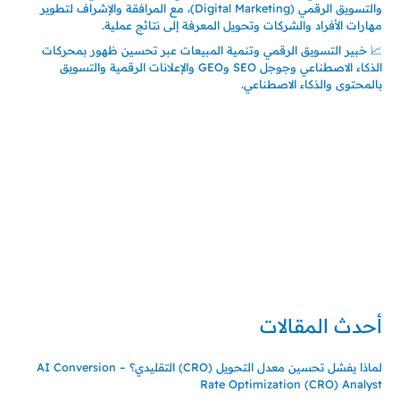
والتسويق الرقمي (Digital Marketing)، مع المرافقة والإشراف لتطوير
مهارات الأفراد والشركات وتحويل المعرفة إلى نتائج عملية.
📈 خبير التسويق الرقمي وتنمية المبيعات عبر تحسين ظهور بمحركات
الذكاء الاصطناعي وجوجل SEO وGEO والإعلانات الرقمية والتسويق
بالمحتوى والذكاء الاصطناعي.
إتصل بي
المملكة العربية السعودية - جدة
حي السلامة – دوار رامي
00966550056163
تركيا – اسطنبول
حي ايس نيورت – مجمع FiTwore
00905362121313
أحدث المقالات
لماذا يفشل تحسين معدل التحويل (CRO) التقليدي؟ – AI Conversion
Rate Optimization (CRO) Analyst