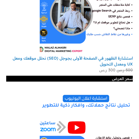
استشارة الظهور في الصفحة الأولى بجوجل (SEO) نحلل موقعك ومعل
UX ومعدل التحويل
500
ر.س
300
ر.س
سعر العرض