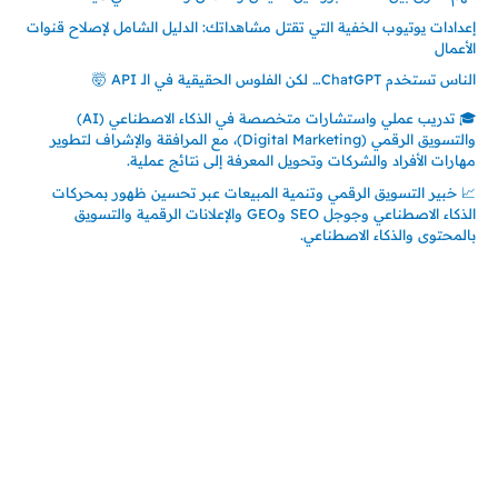
إعدادات يوتيوب الخفية التي تقتل مشاهداتك: الدليل الشامل لإصلاح قنوات
الأعمال
الناس تستخدم ChatGPT… لكن الفلوس الحقيقية في الـ API 🤯
🎓 تدريب عملي واستشارات متخصصة في الذكاء الاصطناعي (AI)
والتسويق الرقمي (Digital Marketing)، مع المرافقة والإشراف لتطوير
مهارات الأفراد والشركات وتحويل المعرفة إلى نتائج عملية.
📈 خبير التسويق الرقمي وتنمية المبيعات عبر تحسين ظهور بمحركات
الذكاء الاصطناعي وجوجل SEO وGEO والإعلانات الرقمية والتسويق
بالمحتوى والذكاء الاصطناعي.
إتصل بي
المملكة العربية السعودية - جدة
حي السلامة – دوار رامي
00966550056163
تركيا – اسطنبول
حي ايس نيورت – مجمع FiTwore
00905362121313