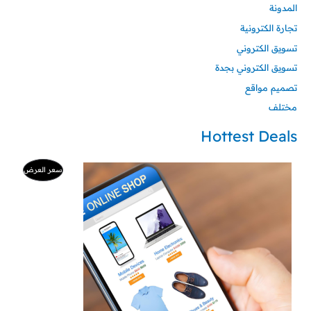
المدونة
تجارة الكترونية
تسويق الكتروني
تسويق الكتروني بجدة
تصميم مواقع
مختلف
Hottest Deals
السعر
السعر
منتج
سعر العرض
الأصلي
الحالي
هو:
هو:
مخفض
500 ر.س.
99 ر.س.