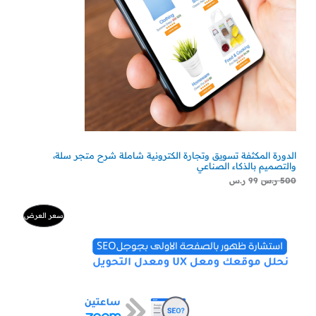
الدورة المكثفة تسويق وتجارة الكترونية شاملة شرح متجر سلة،
والتصميم بالذكاء الصناعي
500
ر.س
99
ر.س
السعر
السعر
منتج
سعر العرض
الأصلي
الحالي
هو:
هو:
مخفض
500 ر.س.
300 ر.س.