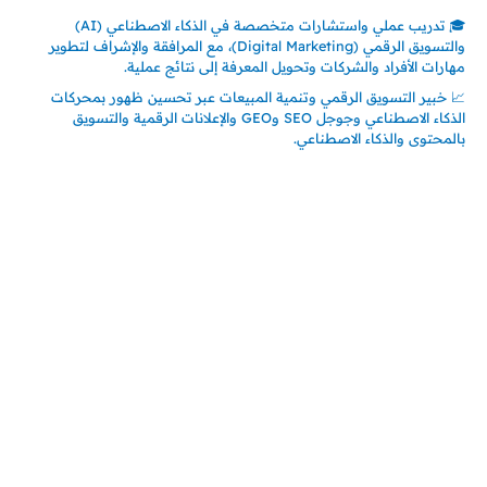
🎓 تدريب عملي واستشارات متخصصة في الذكاء الاصطناعي (AI)
والتسويق الرقمي (Digital Marketing)، مع المرافقة والإشراف لتطوير
مهارات الأفراد والشركات وتحويل المعرفة إلى نتائج عملية.
📈 خبير التسويق الرقمي وتنمية المبيعات عبر تحسين ظهور بمحركات
الذكاء الاصطناعي وجوجل SEO وGEO والإعلانات الرقمية والتسويق
بالمحتوى والذكاء الاصطناعي.
اتصل بنا
المملكة العربية السعودية
جدة – السعودية
حي السلامة – دوار رامي
00966550056163
تركيـــا (حاليا مقيم هنا)
تركيا – اسطنبول
حي ايس نيورت – مجمع FiTwore
00905362121313