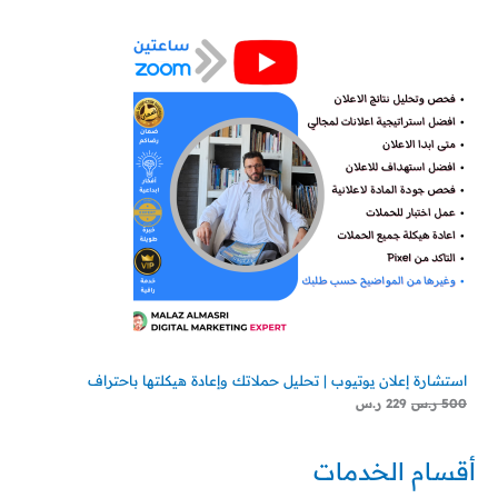
استشارة إعلان يوتيوب | تحليل حملاتك وإعادة هيكلتها باحتراف
500
ر.س
229
ر.س
أقسام الخدمات