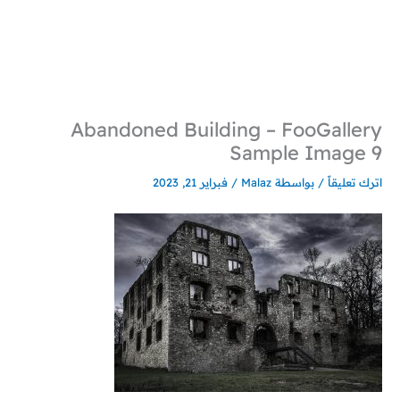
خطي
لى
لمحتوى
Abandoned Building – FooGallery
Sample Image 9
اترك تعليقاً
/ بواسطة
Malaz
/
فبراير 21, 2023