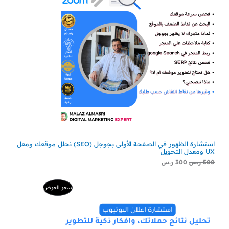
استشارة الظهور في الصفحة الأولى بجوجل (SEO) نحلل موقعك ومعل
UX ومعدل التحويل
500
ر.س
300
ر.س
السعر
السعر
منتج
سعر العرض
الأصلي
الحالي
هو:
هو:
مخفض
500 ر.س.
229 ر.س.