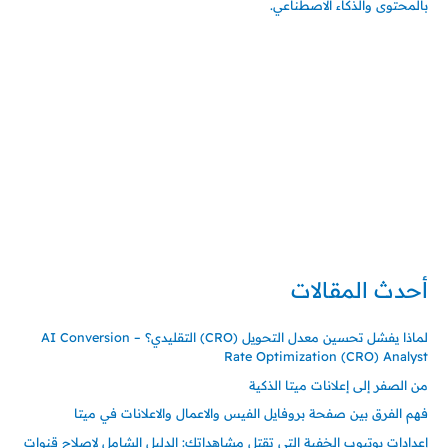
بالمحتوى والذكاء الاصطناعي.
إتصل بي
المملكة العربية السعودية - جدة
حي السلامة – دوار رامي
00966550056163
تركيا – اسطنبول
حي ايس نيورت – مجمع FiTwore
00905362121313
أحدث المقالات
لماذا يفشل تحسين معدل التحويل (CRO) التقليدي؟ – AI Conversion
Rate Optimization (CRO) Analyst
من الصفر إلى إعلانات ميتا الذكية
فهم الفرق بين صفحة بروفايل الفيس والاعمال والاعلانات في ميتا
إعدادات يوتيوب الخفية التي تقتل مشاهداتك: الدليل الشامل لإصلاح قنوات