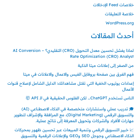
خلاصات Feed الإدخالات
خلاصة التعليقات
WordPress.org
أحدث المقالات
لماذا يفشل تحسين معدل التحويل (CRO) التقليدي؟ – AI Conversion
Rate Optimization (CRO) Analyst
من الصفر إلى إعلانات ميتا الذكية
فهم الفرق بين صفحة بروفايل الفيس والاعمال والاعلانات في ميتا
إعدادات يوتيوب الخفية التي تقتل مشاهداتك: الدليل الشامل لإصلاح قنوات
الأعمال
الناس تستخدم ChatGPT… لكن الفلوس الحقيقية في الـ API 🤯
🎓 تدريب عملي واستشارات متخصصة في الذكاء الاصطناعي (AI)
والتسويق الرقمي (Digital Marketing)، مع المرافقة والإشراف لتطوير
مهارات الأفراد والشركات وتحويل المعرفة إلى نتائج عملية.
📈 خبير التسويق الرقمي وتنمية المبيعات عبر تحسين ظهور بمحركات
الذكاء الاصطناعي وجوجل SEO وGEO والإعلانات الرقمية والتسويق