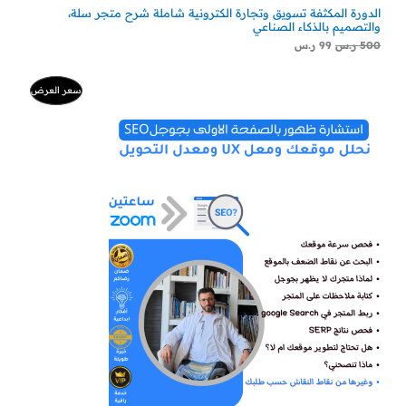
الدورة المكثفة تسويق وتجارة الكترونية شاملة شرح متجر سلة،
والتصميم بالذكاء الصناعي
500
ر.س
99
ر.س
السعر
السعر
منتج
سعر العرض
الأصلي
الحالي
هو:
هو:
مخفض
500 ر.س.
300 ر.س.