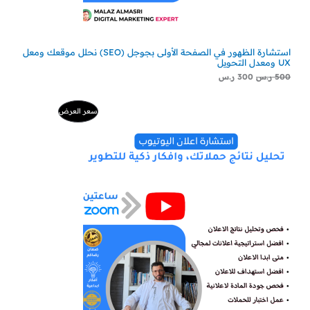
استشارة الظهور في الصفحة الأولى بجوجل (SEO) نحلل موقعك ومعل
UX ومعدل التحويل
500
ر.س
300
ر.س
السعر
السعر
منتج
سعر العرض
الأصلي
الحالي
هو:
هو:
مخفض
500 ر.س.
229 ر.س.