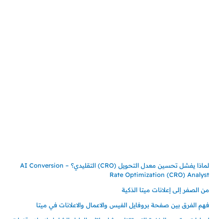
المملكة العربية السعودية
جدة – السعودية
حي السلامة – دوار رامي
00966550056163
تركيـــا (حاليا مقيم هنا)
تركيا – اسطنبول
حي ايس نيورت – مجمع FiTwore
00905362121313
أحدث المقالات
لماذا يفشل تحسين معدل التحويل (CRO) التقليدي؟ – AI Conversion
Rate Optimization (CRO) Analyst
من الصفر إلى إعلانات ميتا الذكية
فهم الفرق بين صفحة بروفايل الفيس والاعمال والاعلانات في ميتا