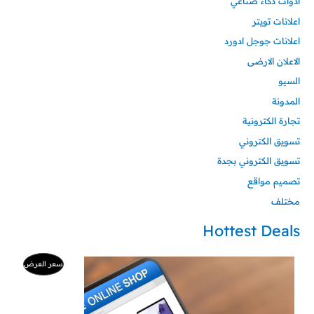
ادوات ذكاء صناعي
اعلانات تويتر
اعلانات جوجل ادورد
الاعلان الارضى
السيو
المدونة
تجارة الكترونية
تسويق الكتروني
تسويق الكتروني بجدة
تصميم مواقع
مختلف
Hottest Deals
ا
ا
م
سعر العرض
ل
ل
س
س
ن
ع
ع
ر
ر
ت
ا
ا