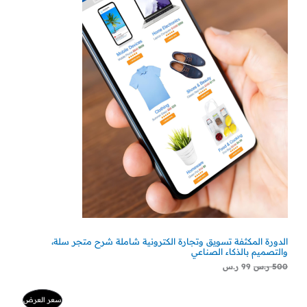
ل
ل
ج
أ
ح
ص
ا
م
ل
ل
ي
ي
خ
ه
ه
و
و
:
:
ف
9
5
9
0
ض
0
ر
ر
.
.
س
س
.
.
الدورة المكثفة تسويق وتجارة الكترونية شاملة شرح متجر سلة،
والتصميم بالذكاء الصناعي
500
ر.س
99
ر.س
ا
ا
م
سعر العرض
ل
ل