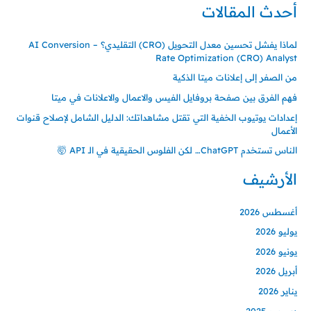
أحدث المقالات
ب
ح
لماذا يفشل تحسين معدل التحويل (CRO) التقليدي؟ – AI Conversion
ث
Rate Optimization (CRO) Analyst
ع
من الصفر إلى إعلانات ميتا الذكية
ن
فهم الفرق بين صفحة بروفايل الفيس والاعمال والاعلانات في ميتا
:
إعدادات يوتيوب الخفية التي تقتل مشاهداتك: الدليل الشامل لإصلاح قنوات
الأعمال
الناس تستخدم ChatGPT… لكن الفلوس الحقيقية في الـ API 🤯
الأرشيف
أغسطس 2026
يوليو 2026
يونيو 2026
أبريل 2026
يناير 2026
ديسمبر 2025