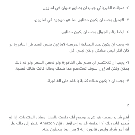
٢- عنوانك الفيزيائي جيب ان يطابق عنوان في امازون .
٣- الايميل يجب ان يكون مطابق لما هو موجود في امازون.
٤- ايضا رقم الجوال يجب ان يكون مطابق.
٥- يجب ان يكون عدد البضاعة المرسلة لامازون نفس العدد في الفاتورة لو
كان اكثر ليس مشكل ولكن ليس اقل.
٦- يجب ان لاتختصر اي سعر على الفاتورة ولو تخفي السعر ولو تم ذلك
يمكن ولكن امازون سوف تستخدم هذا ضدك بحالة كانت هناك قضية.
٧- يجب ان لا يكون هناك كتابة بالقلم على الفاتورة.
2
أهم شيء تقدمه هو شيء يوضح أنك دفعت بالفعل مقابل المنتجات. إذا لم
تُظهر فاتورتك أن الدفعة قد تم إجراؤها ، فإن Amazon تنظر إلى ذلك على
أنه أمر شراء وليس فاتورة. إنه لا يفي بما يبحثون عنه.