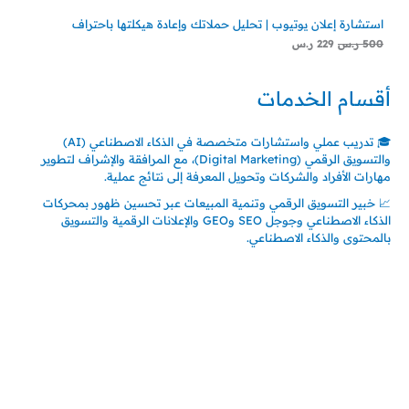
استشارة إعلان يوتيوب | تحليل حملاتك وإعادة هيكلتها باحتراف
500
ر.س
229
ر.س
أقسام الخدمات
🎓 تدريب عملي واستشارات متخصصة في الذكاء الاصطناعي (AI)
والتسويق الرقمي (Digital Marketing)، مع المرافقة والإشراف لتطوير
مهارات الأفراد والشركات وتحويل المعرفة إلى نتائج عملية.
📈 خبير التسويق الرقمي وتنمية المبيعات عبر تحسين ظهور بمحركات
الذكاء الاصطناعي وجوجل SEO وGEO والإعلانات الرقمية والتسويق
بالمحتوى والذكاء الاصطناعي.
اتصل بنا
المملكة العربية السعودية
جدة – السعودية
حي السلامة – دوار رامي
00966550056163