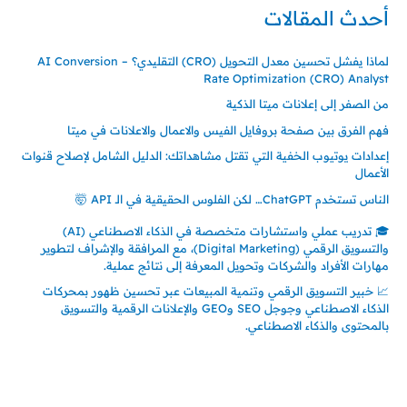
أحدث المقالات
لماذا يفشل تحسين معدل التحويل (CRO) التقليدي؟ – AI Conversion
Rate Optimization (CRO) Analyst
من الصفر إلى إعلانات ميتا الذكية
فهم الفرق بين صفحة بروفايل الفيس والاعمال والاعلانات في ميتا
إعدادات يوتيوب الخفية التي تقتل مشاهداتك: الدليل الشامل لإصلاح قنوات
الأعمال
الناس تستخدم ChatGPT… لكن الفلوس الحقيقية في الـ API 🤯
🎓 تدريب عملي واستشارات متخصصة في الذكاء الاصطناعي (AI)
والتسويق الرقمي (Digital Marketing)، مع المرافقة والإشراف لتطوير
مهارات الأفراد والشركات وتحويل المعرفة إلى نتائج عملية.
📈 خبير التسويق الرقمي وتنمية المبيعات عبر تحسين ظهور بمحركات
الذكاء الاصطناعي وجوجل SEO وGEO والإعلانات الرقمية والتسويق
بالمحتوى والذكاء الاصطناعي.
إتصل بي
المملكة العربية السعودية - جدة