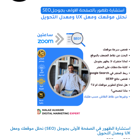
س
س
ن
ع
ع
ر
ر
ت
ا
ا
ل
ل
ج
أ
ح
ص
ا
م
ل
ل
ي
ي
خ
ه
ه
و
و
:
:
ف
3
5
0
0
ض
0
0
ر
ر
.
.
س
س
.
.
استشارة الظهور في الصفحة الأولى بجوجل (SEO) نحلل موقعك ومعل
UX ومعدل التحويل