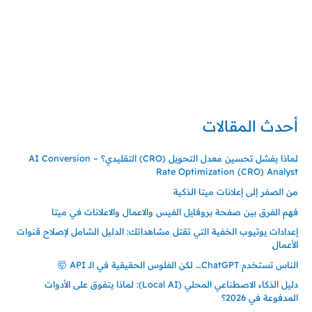
حي السلامة – دوار رامي
00966550056163
تركيا – اسطنبول
حي ايس نيورت – مجمع FiTwore
00905362121313
أحدث المقالات
لماذا يفشل تحسين معدل التحويل (CRO) التقليدي؟ – AI Conversion
Rate Optimization (CRO) Analyst
من الصفر إلى إعلانات ميتا الذكية
فهم الفرق بين صفحة بروفايل الفيس والاعمال والاعلانات في ميتا
إعدادات يوتيوب الخفية التي تقتل مشاهداتك: الدليل الشامل لإصلاح قنوات
الأعمال
الناس تستخدم ChatGPT… لكن الفلوس الحقيقية في الـ API 🤯
دليل الذكاء الاصطناعي المحلي (Local AI): لماذا يتفوق على الأدوات
المدفوعة في 2026؟