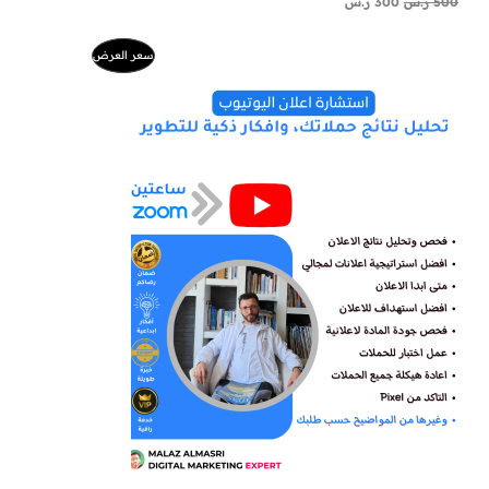
500
ر.س
300
ر.س
ا
ا
م
سعر العرض
ل
ل
س
س
ن
ع
ع
ر
ر
ت
ا
ا
ل
ل
ج
أ
ح
ص
ا
م
ل
ل
ي
ي
خ
ه
ه
و
و
:
:
ف
2
5
2
0
ض
9
0
ر
ر
.
.
س
س
.
.