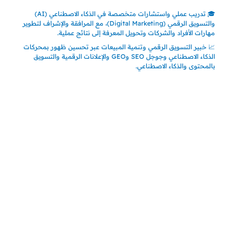
🎓 تدريب عملي واستشارات متخصصة في الذكاء الاصطناعي (AI)
والتسويق الرقمي (Digital Marketing)، مع المرافقة والإشراف لتطوير
مهارات الأفراد والشركات وتحويل المعرفة إلى نتائج عملية.
📈 خبير التسويق الرقمي وتنمية المبيعات عبر تحسين ظهور بمحركات
الذكاء الاصطناعي وجوجل SEO وGEO والإعلانات الرقمية والتسويق
بالمحتوى والذكاء الاصطناعي.
اتصل بنا
المملكة العربية السعودية
جدة – السعودية
حي السلامة – دوار رامي
00966550056163
تركيـــا (حاليا مقيم هنا)
تركيا – اسطنبول
حي ايس نيورت – مجمع FiTwore