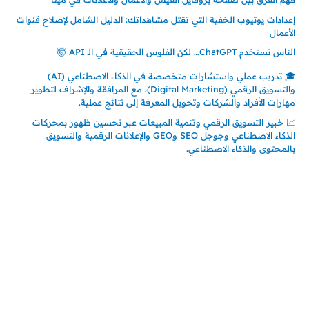
إعدادات يوتيوب الخفية التي تقتل مشاهداتك: الدليل الشامل لإصلاح قنوات
الأعمال
الناس تستخدم ChatGPT… لكن الفلوس الحقيقية في الـ API 🤯
🎓 تدريب عملي واستشارات متخصصة في الذكاء الاصطناعي (AI)
والتسويق الرقمي (Digital Marketing)، مع المرافقة والإشراف لتطوير
مهارات الأفراد والشركات وتحويل المعرفة إلى نتائج عملية.
📈 خبير التسويق الرقمي وتنمية المبيعات عبر تحسين ظهور بمحركات
الذكاء الاصطناعي وجوجل SEO وGEO والإعلانات الرقمية والتسويق
بالمحتوى والذكاء الاصطناعي.
إتصل بي
المملكة العربية السعودية - جدة
حي السلامة – دوار رامي
00966550056163
تركيا – اسطنبول
حي ايس نيورت – مجمع FiTwore
00905362121313