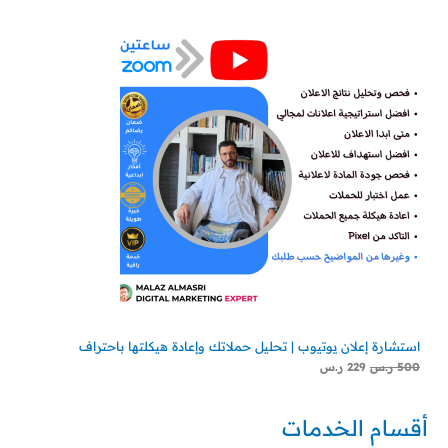
استشارة إعلان يوتيوب | تحليل حملاتك وإعادة هيكلتها باحتراف
500
ر.س
229
ر.س
أقسام الخدمات