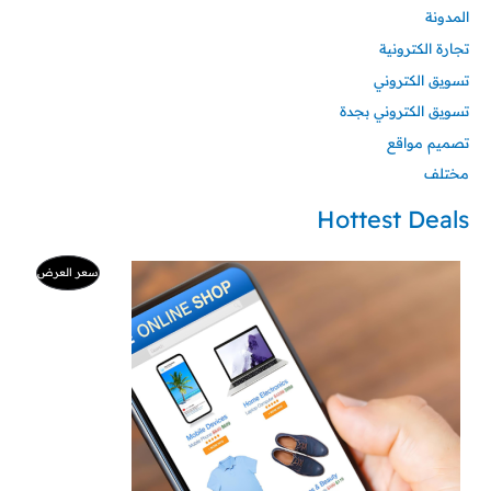
المدونة
تجارة الكترونية
تسويق الكتروني
تسويق الكتروني بجدة
تصميم مواقع
مختلف
Hottest Deals
السعر
السعر
منتج
سعر العرض
الأصلي
الحالي
هو:
هو:
مخفض
500 ر.س.
99 ر.س.