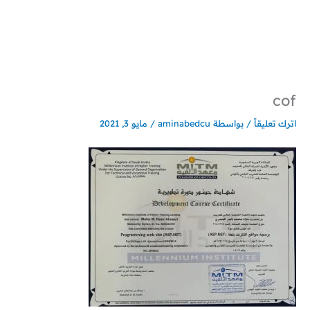
خطي
لى
لمحتوى
cof
اترك تعليقاً
/ بواسطة
aminabedcu
/
مايو 3, 2021