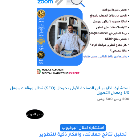
استشارة الظهور في الصفحة الأولى بجوجل (SEO) نحلل موقعك ومعل
UX ومعدل التحويل
500
ر.س
300
ر.س
السعر
السعر
منتج
سعر العرض
الأصلي
الحالي
هو:
هو:
مخفض
500 ر.س.
229 ر.س.