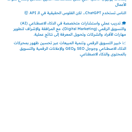
الأعمال
الناس تستخدم ChatGPT… لكن الفلوس الحقيقية في الـ API 🤯
🎓 تدريب عملي واستشارات متخصصة في الذكاء الاصطناعي (AI)
والتسويق الرقمي (Digital Marketing)، مع المرافقة والإشراف لتطوير
مهارات الأفراد والشركات وتحويل المعرفة إلى نتائج عملية.
📈 خبير التسويق الرقمي وتنمية المبيعات عبر تحسين ظهور بمحركات
الذكاء الاصطناعي وجوجل SEO وGEO والإعلانات الرقمية والتسويق
بالمحتوى والذكاء الاصطناعي.
إتصل بي
المملكة العربية السعودية - جدة
حي السلامة – دوار رامي
00966550056163
تركيا – اسطنبول
حي ايس نيورت – مجمع FiTwore
00905362121313