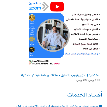
استشارة إعلان يوتيوب | تحليل حملاتك وإعادة هيكلتها باحتراف
500
ر.س
229
ر.س
أقسام الخدمات
🎓 تدريب عملي واستشارات متخصصة في الذكاء الاصطناعي (AI)