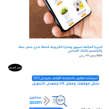
الدورة المكثفة تسويق وتجارة الكترونية شاملة شرح متجر سلة،
والتصميم بالذكاء الصناعي
500
ر.س
99
ر.س
السعر
السعر
منتج
سعر العرض
الأصلي
الحالي
هو:
هو:
مخفض
500 ر.س.
300 ر.س.