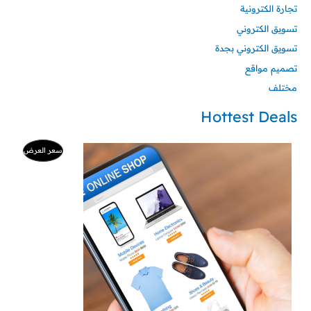
تجارة الكترونية
تسويق الكتروني
تسويق الكتروني بجدة
تصميم مواقع
مختلف
Hottest Deals
السعر
السعر
منتج
سعر العرض
الأصلي
الحالي
هو:
هو:
مخفض
500 ر.س.
99 ر.س.