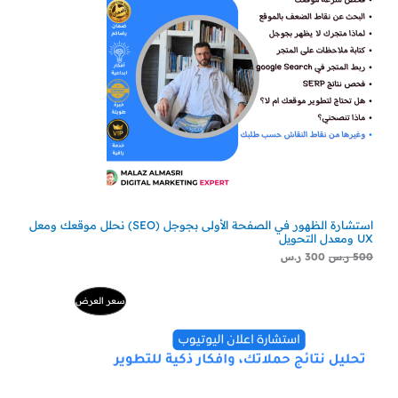
استشارة الظهور في الصفحة الأولى بجوجل (SEO) نحلل موقعك ومعل
UX ومعدل التحويل
500
ر.س
300
ر.س
السعر
السعر
منتج
سعر العرض
الأصلي
الحالي
هو:
هو:
مخفض
500 ر.س.
229 ر.س.