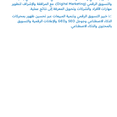
والتسويق الرقمي (Digital Marketing)، مع المرافقة والإشراف لتطوير
مهارات الأفراد والشركات وتحويل المعرفة إلى نتائج عملية.
📈 خبير التسويق الرقمي وتنمية المبيعات عبر تحسين ظهور بمحركات
الذكاء الاصطناعي وجوجل SEO وGEO والإعلانات الرقمية والتسويق
بالمحتوى والذكاء الاصطناعي.
اتصل بنا
المملكة العربية السعودية
جدة – السعودية
حي السلامة – دوار رامي
00966550056163
تركيـــا (حاليا مقيم هنا)
تركيا – اسطنبول
حي ايس نيورت – مجمع FiTwore
00905362121313