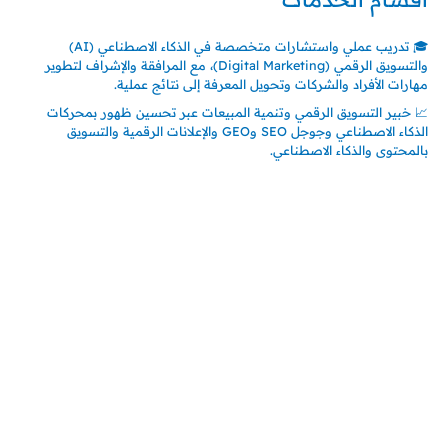
🎓 تدريب عملي واستشارات متخصصة في الذكاء الاصطناعي (AI)
والتسويق الرقمي (Digital Marketing)، مع المرافقة والإشراف لتطوير
مهارات الأفراد والشركات وتحويل المعرفة إلى نتائج عملية.
📈 خبير التسويق الرقمي وتنمية المبيعات عبر تحسين ظهور بمحركات
الذكاء الاصطناعي وجوجل SEO وGEO والإعلانات الرقمية والتسويق
بالمحتوى والذكاء الاصطناعي.
اتصل بنا
المملكة العربية السعودية
جدة – السعودية
حي السلامة – دوار رامي
00966550056163
تركيـــا (حاليا مقيم هنا)
تركيا – اسطنبول
حي ايس نيورت – مجمع FiTwore