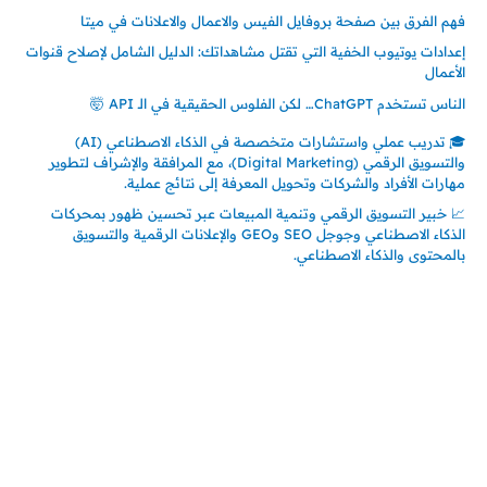
فهم الفرق بين صفحة بروفايل الفيس والاعمال والاعلانات في ميتا
إعدادات يوتيوب الخفية التي تقتل مشاهداتك: الدليل الشامل لإصلاح قنوات
الأعمال
الناس تستخدم ChatGPT… لكن الفلوس الحقيقية في الـ API 🤯
🎓 تدريب عملي واستشارات متخصصة في الذكاء الاصطناعي (AI)
والتسويق الرقمي (Digital Marketing)، مع المرافقة والإشراف لتطوير
مهارات الأفراد والشركات وتحويل المعرفة إلى نتائج عملية.
📈 خبير التسويق الرقمي وتنمية المبيعات عبر تحسين ظهور بمحركات
الذكاء الاصطناعي وجوجل SEO وGEO والإعلانات الرقمية والتسويق
بالمحتوى والذكاء الاصطناعي.
إتصل بي
المملكة العربية السعودية - جدة
حي السلامة – دوار رامي
00966550056163
تركيا – اسطنبول
حي ايس نيورت – مجمع FiTwore