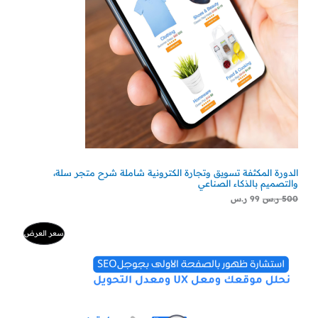
الدورة المكثفة تسويق وتجارة الكترونية شاملة شرح متجر سلة،
والتصميم بالذكاء الصناعي
500
ر.س
99
ر.س
السعر
السعر
منتج
سعر العرض
الأصلي
الحالي
هو:
هو:
مخفض
500 ر.س.
300 ر.س.