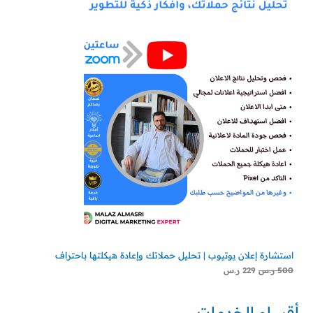
استشارة إعلان يوتيوب | تحليل حملاتك وإعادة هيكلتها باحتراف
500
ر.س
229
ر.س
أقسام الخدمات