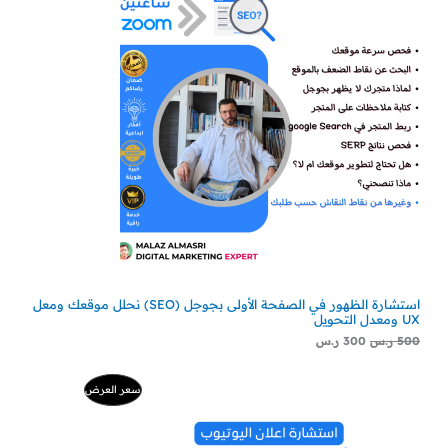
استشارة الظهور في الصفحة الأولى بجوجل (SEO) نحلل موقعك ومعل
UX ومعدل التحويل
500
ر.س
300
ر.س
السعر
السعر
منتج
سعر العرض
الأصلي
الحالي
هو:
هو:
مخفض
500 ر.س.
229 ر.س.