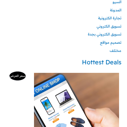
السيو
المدونة
تجارة الكترونية
تسويق الكتروني
تسويق الكتروني بجدة
تصميم مواقع
مختلف
Hottest Deals
السعر
السعر
منتج
سعر العرض
الأصلي
الحالي
هو:
هو:
مخفض
500 ر.س.
99 ر.س.