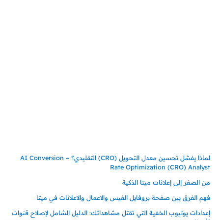
المملكة العربية السعودية
جدة – السعودية
حي السلامة – دوار رامي
00966550056163
تركيـــا (حاليا مقيم هنا)
تركيا – اسطنبول
حي ايس نيورت – مجمع FiTwore
00905362121313
أحدث المقالات
لماذا يفشل تحسين معدل التحويل (CRO) التقليدي؟ – AI Conversion
Rate Optimization (CRO) Analyst
من الصفر إلى إعلانات ميتا الذكية
فهم الفرق بين صفحة بروفايل الفيس والاعمال والاعلانات في ميتا
إعدادات يوتيوب الخفية التي تقتل مشاهداتك: الدليل الشامل لإصلاح قنوات