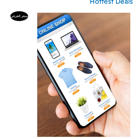
Hottest Deals
ا
ا
م
سعر العرض
ل
ل
س
س
ن
ع
ع
ر
ر
ت
ا
ا
ل
ل
ج
أ
ح
ص
ا
م
ل
ل
ي
ي
خ
ه
ه
و
و
:
:
ف
9
5
9
0
ض
0
ر
ر
.
.
س
س
.
.