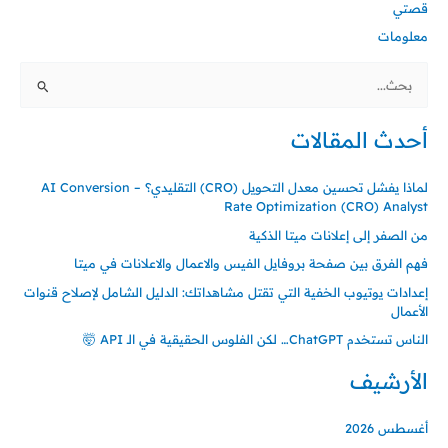
قصتي
معلومات
ا
ل
أحدث المقالات
ب
ح
لماذا يفشل تحسين معدل التحويل (CRO) التقليدي؟ – AI Conversion
ث
Rate Optimization (CRO) Analyst
ع
من الصفر إلى إعلانات ميتا الذكية
ن
فهم الفرق بين صفحة بروفايل الفيس والاعمال والاعلانات في ميتا
:
إعدادات يوتيوب الخفية التي تقتل مشاهداتك: الدليل الشامل لإصلاح قنوات
الأعمال
الناس تستخدم ChatGPT… لكن الفلوس الحقيقية في الـ API 🤯
الأرشيف
أغسطس 2026