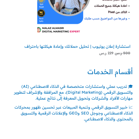
س
س
.
.
استشارة إعلان يوتيوب | تحليل حملاتك وإعادة هيكلتها باحتراف
500
ر.س
229
ر.س
أقسام الخدمات
🎓 تدريب عملي واستشارات متخصصة في الذكاء الاصطناعي (AI)
والتسويق الرقمي (Digital Marketing)، مع المرافقة والإشراف لتطوير
مهارات الأفراد والشركات وتحويل المعرفة إلى نتائج عملية.
📈 خبير التسويق الرقمي وتنمية المبيعات عبر تحسين ظهور بمحركات
الذكاء الاصطناعي وجوجل SEO وGEO والإعلانات الرقمية والتسويق
بالمحتوى والذكاء الاصطناعي.
اتصل بنا