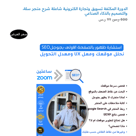
الدورة المكثفة تسويق وتجارة الكترونية شاملة شرح متجر سلة،
والتصميم بالذكاء الصناعي
500
ر.س
99
ر.س
ا
ا
م
سعر العرض
ل
ل
س
س
ن
ع
ع
ر
ر
ت
ا
ا
ل
ل
ج
أ
ح
ص
ا
م
ل
ل
ي
ي
خ
ه
ه
و
و
:
:
ف
3
5
0
0
ض
0
0
ر
ر
.
.
س
س
.
.