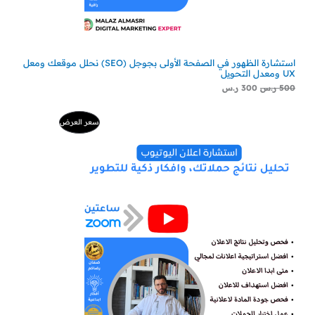
استشارة الظهور في الصفحة الأولى بجوجل (SEO) نحلل موقعك ومعل
UX ومعدل التحويل
500
ر.س
300
ر.س
ا
ا
م
سعر العرض
ل
ل
س
س
ن
ع
ع
ر
ر
ت
ا
ا
ل
ل
ج
أ
ح
ص
ا
م
ل
ل
ي
ي
خ
ه
ه
و
و
:
:
ف
2
5
2
0
ض
9
0
ر
ر
.
.