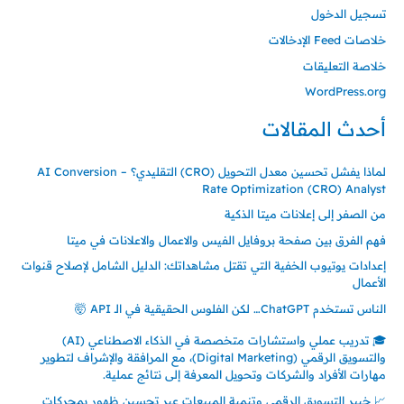
تسجيل الدخول
خلاصات Feed الإدخالات
خلاصة التعليقات
WordPress.org
أحدث المقالات
لماذا يفشل تحسين معدل التحويل (CRO) التقليدي؟ – AI Conversion
Rate Optimization (CRO) Analyst
من الصفر إلى إعلانات ميتا الذكية
فهم الفرق بين صفحة بروفايل الفيس والاعمال والاعلانات في ميتا
إعدادات يوتيوب الخفية التي تقتل مشاهداتك: الدليل الشامل لإصلاح قنوات
الأعمال
الناس تستخدم ChatGPT… لكن الفلوس الحقيقية في الـ API 🤯
🎓 تدريب عملي واستشارات متخصصة في الذكاء الاصطناعي (AI)
والتسويق الرقمي (Digital Marketing)، مع المرافقة والإشراف لتطوير
مهارات الأفراد والشركات وتحويل المعرفة إلى نتائج عملية.
📈 خبير التسويق الرقمي وتنمية المبيعات عبر تحسين ظهور بمحركات