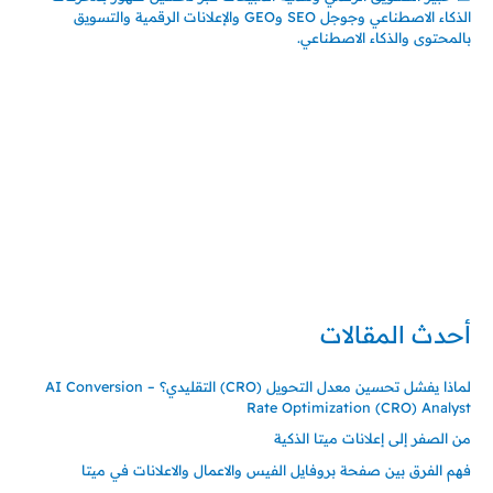
الذكاء الاصطناعي وجوجل SEO وGEO والإعلانات الرقمية والتسويق
بالمحتوى والذكاء الاصطناعي.
إتصل بي
المملكة العربية السعودية - جدة
حي السلامة – دوار رامي
00966550056163
تركيا – اسطنبول
حي ايس نيورت – مجمع FiTwore
00905362121313
أحدث المقالات
لماذا يفشل تحسين معدل التحويل (CRO) التقليدي؟ – AI Conversion
Rate Optimization (CRO) Analyst
من الصفر إلى إعلانات ميتا الذكية
فهم الفرق بين صفحة بروفايل الفيس والاعمال والاعلانات في ميتا