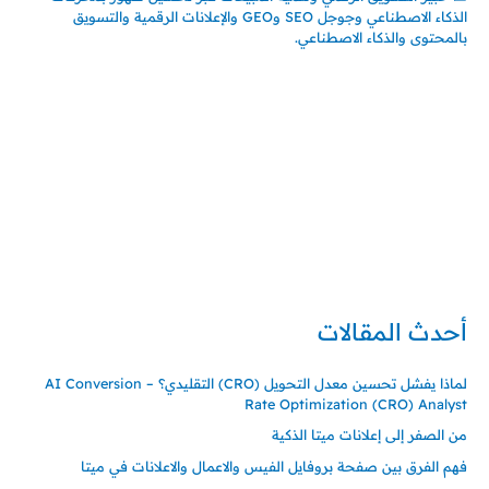
الذكاء الاصطناعي وجوجل SEO وGEO والإعلانات الرقمية والتسويق
بالمحتوى والذكاء الاصطناعي.
إتصل بي
المملكة العربية السعودية - جدة
حي السلامة – دوار رامي
00966550056163
تركيا – اسطنبول
حي ايس نيورت – مجمع FiTwore
00905362121313
أحدث المقالات
لماذا يفشل تحسين معدل التحويل (CRO) التقليدي؟ – AI Conversion
Rate Optimization (CRO) Analyst
من الصفر إلى إعلانات ميتا الذكية
فهم الفرق بين صفحة بروفايل الفيس والاعمال والاعلانات في ميتا