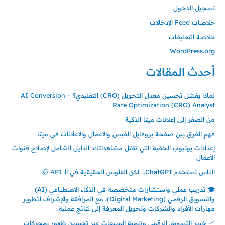
تسجيل الدخول
خلاصات Feed الإدخالات
خلاصة التعليقات
WordPress.org
أحدث المقالات
لماذا يفشل تحسين معدل التحويل (CRO) التقليدي؟ – AI Conversion
Rate Optimization (CRO) Analyst
من الصفر إلى إعلانات ميتا الذكية
فهم الفرق بين صفحة بروفايل الفيس والاعمال والاعلانات في ميتا
إعدادات يوتيوب الخفية التي تقتل مشاهداتك: الدليل الشامل لإصلاح قنوات
الأعمال
الناس تستخدم ChatGPT… لكن الفلوس الحقيقية في الـ API 🤯
🎓 تدريب عملي واستشارات متخصصة في الذكاء الاصطناعي (AI)
والتسويق الرقمي (Digital Marketing)، مع المرافقة والإشراف لتطوير
مهارات الأفراد والشركات وتحويل المعرفة إلى نتائج عملية.
📈 خبير التسويق الرقمي وتنمية المبيعات عبر تحسين ظهور بمحركات