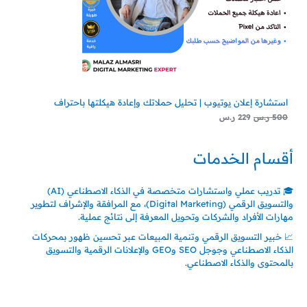
س
س
.
.
استشارة إعلان يوتيوب | تحليل حملاتك وإعادة هيكلتها باحتراف
500
ر.س
229
ر.س
أقسام الخدمات
🎓 تدريب عملي واستشارات متخصصة في الذكاء الاصطناعي (AI)
والتسويق الرقمي (Digital Marketing)، مع المرافقة والإشراف لتطوير
مهارات الأفراد والشركات وتحويل المعرفة إلى نتائج عملية.
📈 خبير التسويق الرقمي وتنمية المبيعات عبر تحسين ظهور بمحركات
الذكاء الاصطناعي وجوجل SEO وGEO والإعلانات الرقمية والتسويق
بالمحتوى والذكاء الاصطناعي.
اتصل بنا