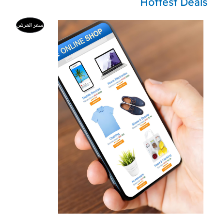
Hottest Deals
ا
ا
م
سعر العرض
ل
ل
س
س
ن
ع
ع
ر
ر
ت
ا
ا
ل
ل
ج
أ
ح
ص
ا
م
ل
ل
ي
ي
خ
ه
ه
و
و
:
:
ف
9
5
9
0
ض
0
ر
ر
.
.
س
س
.
.