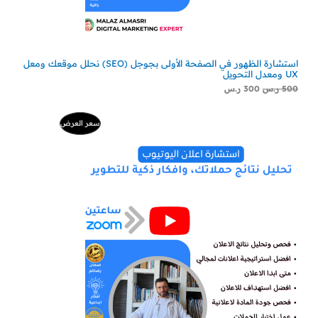
استشارة الظهور في الصفحة الأولى بجوجل (SEO) نحلل موقعك ومعل
UX ومعدل التحويل
500
ر.س
300
ر.س
ا
ا
م
سعر العرض
ل
ل
س
س
ن
ع
ع
ر
ر
ت
ا
ا
ل
ل
ج
أ
ح
ص
ا
م
ل
ل
ي
ي
خ
ه
ه
و
و
:
:
ف
2
5
2
0
ض
9
0
ر
ر
.
.