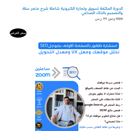
الدورة المكثفة تسويق وتجارة الكترونية شاملة شرح متجر سلة،
والتصميم بالذكاء الصناعي
500
ر.س
99
ر.س
ا
ا
م
سعر العرض
ل
ل
س
س
ن
ع
ع
ر
ر
ت
ا
ا
ل
ل
ج
أ
ح
ص
ا
م
ل
ل
ي
ي
خ
ه
ه
و
و
:
:
ف
3
5
0
0
ض
0
0
ر
ر
.
.
س
س
.
.