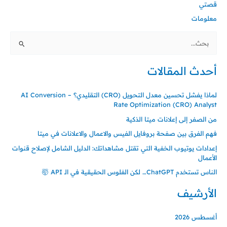
قصتي
معلومات
ا
ل
أحدث المقالات
ب
ح
لماذا يفشل تحسين معدل التحويل (CRO) التقليدي؟ – AI Conversion
ث
Rate Optimization (CRO) Analyst
ع
من الصفر إلى إعلانات ميتا الذكية
ن
فهم الفرق بين صفحة بروفايل الفيس والاعمال والاعلانات في ميتا
:
إعدادات يوتيوب الخفية التي تقتل مشاهداتك: الدليل الشامل لإصلاح قنوات
الأعمال
الناس تستخدم ChatGPT… لكن الفلوس الحقيقية في الـ API 🤯
الأرشيف
أغسطس 2026