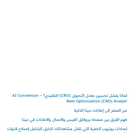
المملكة العربية السعودية
جدة – السعودية
حي السلامة – دوار رامي
00966550056163
تركيـــا (حاليا مقيم هنا)
تركيا – اسطنبول
حي ايس نيورت – مجمع FiTwore
00905362121313
أحدث المقالات
لماذا يفشل تحسين معدل التحويل (CRO) التقليدي؟ – AI Conversion
Rate Optimization (CRO) Analyst
من الصفر إلى إعلانات ميتا الذكية
فهم الفرق بين صفحة بروفايل الفيس والاعمال والاعلانات في ميتا
إعدادات يوتيوب الخفية التي تقتل مشاهداتك: الدليل الشامل لإصلاح قنوات