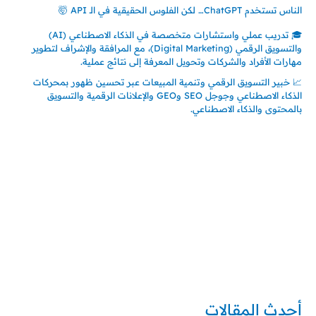
الناس تستخدم ChatGPT… لكن الفلوس الحقيقية في الـ API 🤯
🎓 تدريب عملي واستشارات متخصصة في الذكاء الاصطناعي (AI)
والتسويق الرقمي (Digital Marketing)، مع المرافقة والإشراف لتطوير
مهارات الأفراد والشركات وتحويل المعرفة إلى نتائج عملية.
📈 خبير التسويق الرقمي وتنمية المبيعات عبر تحسين ظهور بمحركات
الذكاء الاصطناعي وجوجل SEO وGEO والإعلانات الرقمية والتسويق
بالمحتوى والذكاء الاصطناعي.
إتصل بي
المملكة العربية السعودية - جدة
حي السلامة – دوار رامي
00966550056163
تركيا – اسطنبول
حي ايس نيورت – مجمع FiTwore
00905362121313
أحدث المقالات