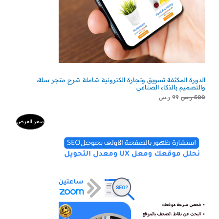
الدورة المكثفة تسويق وتجارة الكترونية شاملة شرح متجر سلة،
والتصميم بالذكاء الصناعي
500
ر.س
99
ر.س
السعر
السعر
منتج
سعر العرض
الأصلي
الحالي
هو:
هو:
مخفض
500 ر.س.
300 ر.س.