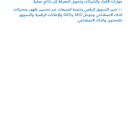
مهارات الأفراد والشركات وتحويل المعرفة إلى نتائج عملية.
📈 خبير التسويق الرقمي وتنمية المبيعات عبر تحسين ظهور بمحركات
الذكاء الاصطناعي وجوجل SEO وGEO والإعلانات الرقمية والتسويق
بالمحتوى والذكاء الاصطناعي.
اتصل بنا
المملكة العربية السعودية
جدة – السعودية
حي السلامة – دوار رامي
00966550056163
تركيـــا (حاليا مقيم هنا)
تركيا – اسطنبول
حي ايس نيورت – مجمع FiTwore
00905362121313
أحدث المقالات