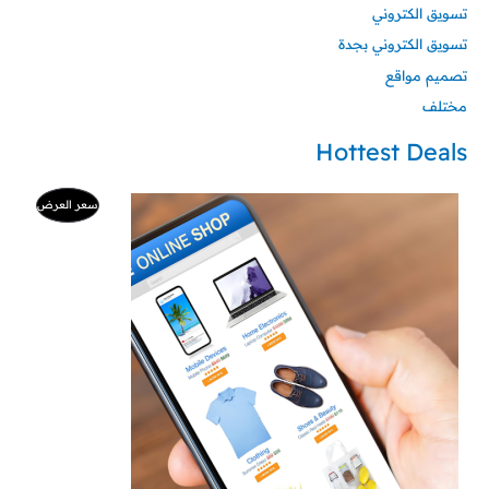
تسويق الكتروني
تسويق الكتروني بجدة
تصميم مواقع
مختلف
Hottest Deals
السعر
السعر
منتج
سعر العرض
الأصلي
الحالي
هو:
هو:
مخفض
500 ر.س.
99 ر.س.