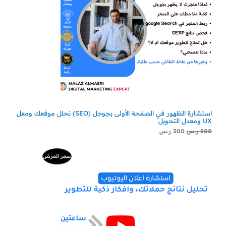
استشارة الظهور في الصفحة الأولى بجوجل (SEO) نحلل موقعك ومعل
UX ومعدل التحويل
500
ر.س
300
ر.س
السعر
السعر
منتج
سعر العرض
الأصلي
الحالي
هو:
هو:
مخفض
500 ر.س.
229 ر.س.