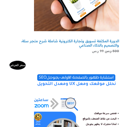
الدورة المكثفة تسويق وتجارة الكترونية شاملة شرح متجر سلة،
والتصميم بالذكاء الصناعي
500
ر.س
99
ر.س
السعر
السعر
منتج
سعر العرض
الأصلي
الحالي
هو:
هو:
مخفض
500 ر.س.
300 ر.س.