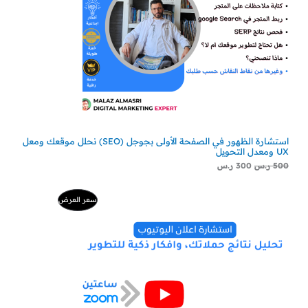
استشارة الظهور في الصفحة الأولى بجوجل (SEO) نحلل موقعك ومعل
UX ومعدل التحويل
500
ر.س
300
ر.س
السعر
السعر
منتج
سعر العرض
الأصلي
الحالي
هو:
هو:
مخفض
500 ر.س.
229 ر.س.