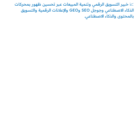
📈 خبير التسويق الرقمي وتنمية المبيعات عبر تحسين ظهور بمحركات
الذكاء الاصطناعي وجوجل SEO وGEO والإعلانات الرقمية والتسويق
بالمحتوى والذكاء الاصطناعي.
اتصل بنا
المملكة العربية السعودية
جدة – السعودية
حي السلامة – دوار رامي
00966550056163
تركيـــا (حاليا مقيم هنا)
تركيا – اسطنبول
حي ايس نيورت – مجمع FiTwore
00905362121313
أحدث المقالات