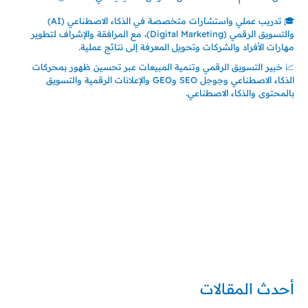
🎓 تدريب عملي واستشارات متخصصة في الذكاء الاصطناعي (AI)
والتسويق الرقمي (Digital Marketing)، مع المرافقة والإشراف لتطوير
مهارات الأفراد والشركات وتحويل المعرفة إلى نتائج عملية.
📈 خبير التسويق الرقمي وتنمية المبيعات عبر تحسين ظهور بمحركات
الذكاء الاصطناعي وجوجل SEO وGEO والإعلانات الرقمية والتسويق
بالمحتوى والذكاء الاصطناعي.
إتصل بي
المملكة العربية السعودية - جدة
حي السلامة – دوار رامي
00966550056163
تركيا – اسطنبول
حي ايس نيورت – مجمع FiTwore
00905362121313
أحدث المقالات