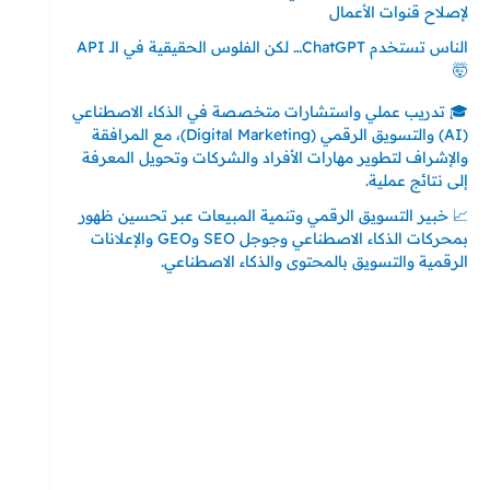
لإصلاح قنوات الأعمال
الناس تستخدم ChatGPT… لكن الفلوس الحقيقية في الـ API
🤯
🎓 تدريب عملي واستشارات متخصصة في الذكاء الاصطناعي
(AI) والتسويق الرقمي (Digital Marketing)، مع المرافقة
والإشراف لتطوير مهارات الأفراد والشركات وتحويل المعرفة
إلى نتائج عملية.
📈 خبير التسويق الرقمي وتنمية المبيعات عبر تحسين ظهور
بمحركات الذكاء الاصطناعي وجوجل SEO وGEO والإعلانات
الرقمية والتسويق بالمحتوى والذكاء الاصطناعي.
إتصل بي
المملكة العربية السعودية - جدة
حي السلامة – دوار رامي
00966550056163
تركيا – اسطنبول