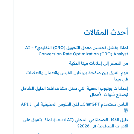
حي ايس نيورت – مجمع FiTwore
00905362121313
أحدث المقالات
لماذا يفشل تحسين معدل التحويل (CRO) التقليدي؟ – AI
Conversion Rate Optimization (CRO) Analyst
من الصفر إلى إعلانات ميتا الذكية
فهم الفرق بين صفحة بروفايل الفيس والاعمال والاعلانات
في ميتا
إعدادات يوتيوب الخفية التي تقتل مشاهداتك: الدليل الشامل
لإصلاح قنوات الأعمال
الناس تستخدم ChatGPT… لكن الفلوس الحقيقية في الـ API
🤯
دليل الذكاء الاصطناعي المحلي (Local AI): لماذا يتفوق على
الأدوات المدفوعة في 2026؟