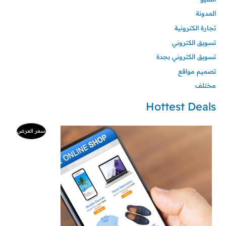
المدونة
تجارة الكترونية
تسويق الكتروني
تسويق الكتروني بجدة
تصميم مواقع
مختلف
Hottest Deals
السعر
السعر
منتج
سعر العرض
الأصلي
الحالي
هو:
هو:
مخفض
500 ر.س.
99 ر.س.