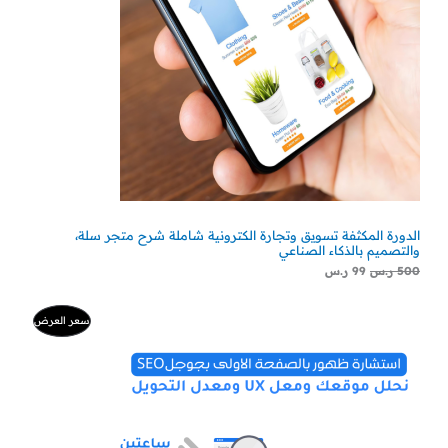
الدورة المكثفة تسويق وتجارة الكترونية شاملة شرح متجر سلة،
والتصميم بالذكاء الصناعي
500
ر.س
99
ر.س
السعر
السعر
منتج
سعر العرض
الأصلي
الحالي
هو:
هو:
مخفض
500 ر.س.
300 ر.س.