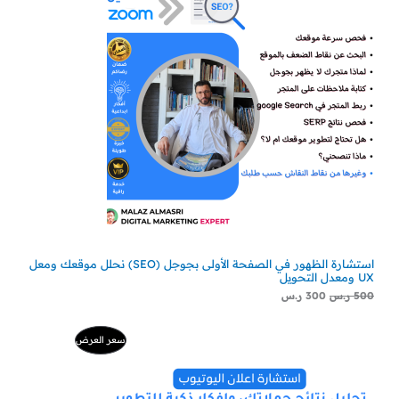
استشارة الظهور في الصفحة الأولى بجوجل (SEO) نحلل موقعك ومعل
UX ومعدل التحويل
500
ر.س
300
ر.س
السعر
السعر
منتج
سعر العرض
الأصلي
الحالي
هو:
هو:
مخفض
500 ر.س.
229 ر.س.