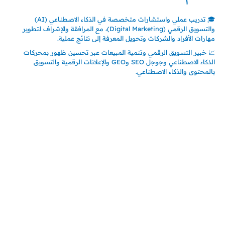
🎓 تدريب عملي واستشارات متخصصة في الذكاء الاصطناعي (AI)
والتسويق الرقمي (Digital Marketing)، مع المرافقة والإشراف لتطوير
مهارات الأفراد والشركات وتحويل المعرفة إلى نتائج عملية.
📈 خبير التسويق الرقمي وتنمية المبيعات عبر تحسين ظهور بمحركات
الذكاء الاصطناعي وجوجل SEO وGEO والإعلانات الرقمية والتسويق
بالمحتوى والذكاء الاصطناعي.
اتصل بنا
المملكة العربية السعودية
جدة – السعودية
حي السلامة – دوار رامي
00966550056163
تركيـــا (حاليا مقيم هنا)
تركيا – اسطنبول
حي ايس نيورت – مجمع FiTwore