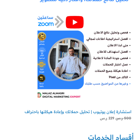
استشارة إعلان يوتيوب | تحليل حملاتك وإعادة هيكلتها باحتراف
500
ر.س
229
ر.س
أقسام الخدمات