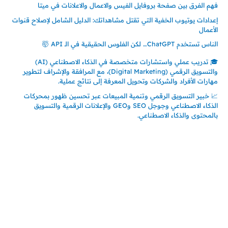
فهم الفرق بين صفحة بروفايل الفيس والاعمال والاعلانات في ميتا
إعدادات يوتيوب الخفية التي تقتل مشاهداتك: الدليل الشامل لإصلاح قنوات
الأعمال
الناس تستخدم ChatGPT… لكن الفلوس الحقيقية في الـ API 🤯
🎓 تدريب عملي واستشارات متخصصة في الذكاء الاصطناعي (AI)
والتسويق الرقمي (Digital Marketing)، مع المرافقة والإشراف لتطوير
مهارات الأفراد والشركات وتحويل المعرفة إلى نتائج عملية.
📈 خبير التسويق الرقمي وتنمية المبيعات عبر تحسين ظهور بمحركات
الذكاء الاصطناعي وجوجل SEO وGEO والإعلانات الرقمية والتسويق
بالمحتوى والذكاء الاصطناعي.
إتصل بي
المملكة العربية السعودية - جدة
حي السلامة – دوار رامي
00966550056163
تركيا – اسطنبول
حي ايس نيورت – مجمع FiTwore