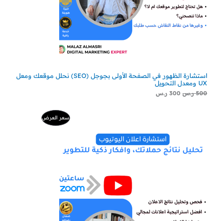
استشارة الظهور في الصفحة الأولى بجوجل (SEO) نحلل موقعك ومعل
UX ومعدل التحويل
500
ر.س
300
ر.س
السعر
السعر
منتج
سعر العرض
الأصلي
الحالي
هو:
هو:
مخفض
500 ر.س.
229 ر.س.