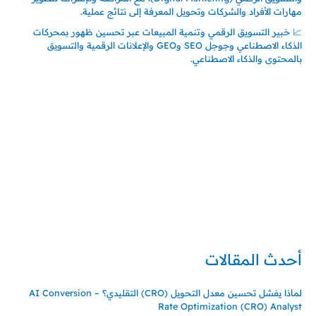
مهارات الأفراد والشركات وتحويل المعرفة إلى نتائج عملية.
📈 خبير التسويق الرقمي وتنمية المبيعات عبر تحسين ظهور بمحركات
الذكاء الاصطناعي وجوجل SEO وGEO والإعلانات الرقمية والتسويق
بالمحتوى والذكاء الاصطناعي.
إتصل بي
المملكة العربية السعودية - جدة
حي السلامة – دوار رامي
00966550056163
تركيا – اسطنبول
حي ايس نيورت – مجمع FiTwore
00905362121313
أحدث المقالات
لماذا يفشل تحسين معدل التحويل (CRO) التقليدي؟ – AI Conversion
Rate Optimization (CRO) Analyst