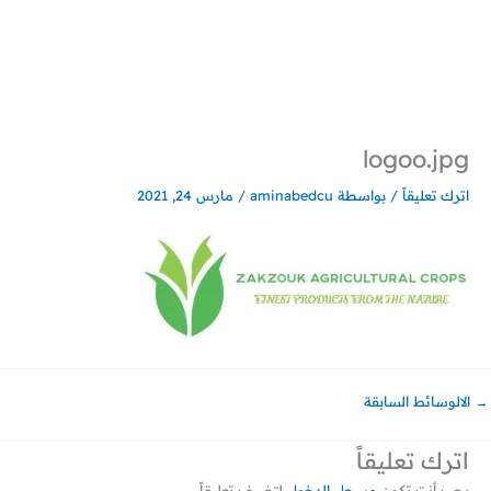
خطي
لى
لمحتوى
logoo.jpg
اترك تعليقاً
/ بواسطة
aminabedcu
/
مارس 24, 2021
→
الالوسائط السابقة
اترك تعليقاً
يجب أنت تكون
مسجل الدخول
لتضيف تعليقاً.