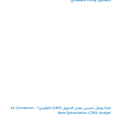
اتصل بنا
المملكة العربية السعودية
جدة – السعودية
حي السلامة – دوار رامي
00966550056163
تركيـــا (حاليا مقيم هنا)
تركيا – اسطنبول
حي ايس نيورت – مجمع FiTwore
00905362121313
أحدث المقالات
لماذا يفشل تحسين معدل التحويل (CRO) التقليدي؟ – AI Conversion
Rate Optimization (CRO) Analyst