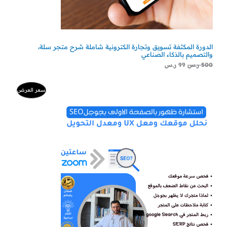
الدورة المكثفة تسويق وتجارة الكترونية شاملة شرح متجر سلة،
والتصميم بالذكاء الصناعي
500
ر.س
99
ر.س
السعر
السعر
منتج
سعر العرض
الأصلي
الحالي
هو:
هو:
مخفض
500 ر.س.
300 ر.س.