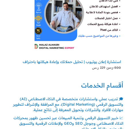
استشارة إعلان يوتيوب | تحليل حملاتك وإعادة هيكلتها باحتراف
500
ر.س
229
ر.س
أقسام الخدمات
🎓 تدريب عملي واستشارات متخصصة في الذكاء الاصطناعي (AI)
والتسويق الرقمي (Digital Marketing)، مع المرافقة والإشراف لتطوير
مهارات الأفراد والشركات وتحويل المعرفة إلى نتائج عملية.
📈 خبير التسويق الرقمي وتنمية المبيعات عبر تحسين ظهور بمحركات
الذكاء الاصطناعي وجوجل SEO وGEO والإعلانات الرقمية والتسويق
بالمحتوى والذكاء الاصطناعي.