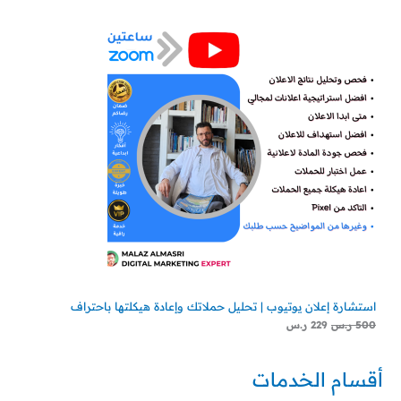
استشارة إعلان يوتيوب | تحليل حملاتك وإعادة هيكلتها باحتراف
500
ر.س
229
ر.س
أقسام الخدمات