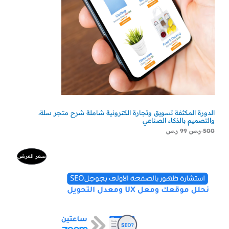
الدورة المكثفة تسويق وتجارة الكترونية شاملة شرح متجر سلة،
والتصميم بالذكاء الصناعي
500
ر.س
99
ر.س
السعر
السعر
منتج
سعر العرض
الأصلي
الحالي
هو:
هو:
مخفض
500 ر.س.
300 ر.س.