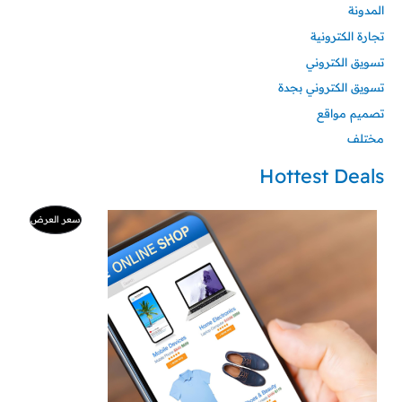
المدونة
تجارة الكترونية
تسويق الكتروني
تسويق الكتروني بجدة
تصميم مواقع
مختلف
Hottest Deals
السعر
السعر
منتج
سعر العرض
الأصلي
الحالي
هو:
هو:
مخفض
500 ر.س.
99 ر.س.