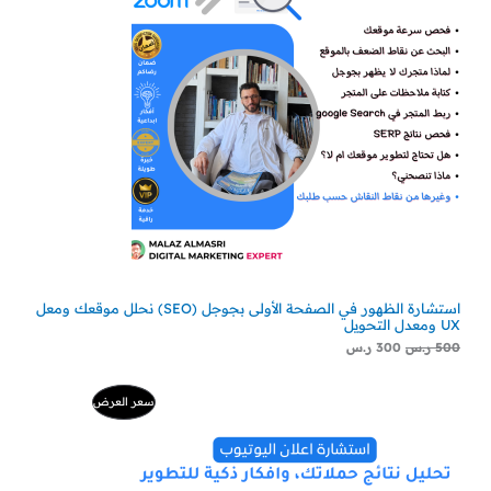
استشارة الظهور في الصفحة الأولى بجوجل (SEO) نحلل موقعك ومعل
UX ومعدل التحويل
500
ر.س
300
ر.س
السعر
السعر
منتج
سعر العرض
الأصلي
الحالي
هو:
هو:
مخفض
500 ر.س.
229 ر.س.