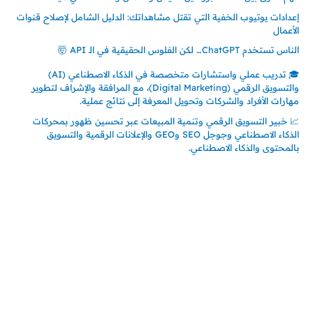
إعدادات يوتيوب الخفية التي تقتل مشاهداتك: الدليل الشامل لإصلاح قنوات
الأعمال
الناس تستخدم ChatGPT… لكن الفلوس الحقيقية في الـ API 🤯
🎓 تدريب عملي واستشارات متخصصة في الذكاء الاصطناعي (AI)
والتسويق الرقمي (Digital Marketing)، مع المرافقة والإشراف لتطوير
مهارات الأفراد والشركات وتحويل المعرفة إلى نتائج عملية.
📈 خبير التسويق الرقمي وتنمية المبيعات عبر تحسين ظهور بمحركات
الذكاء الاصطناعي وجوجل SEO وGEO والإعلانات الرقمية والتسويق
بالمحتوى والذكاء الاصطناعي.
إتصل بي
المملكة العربية السعودية - جدة
حي السلامة – دوار رامي
00966550056163
تركيا – اسطنبول
حي ايس نيورت – مجمع FiTwore
00905362121313