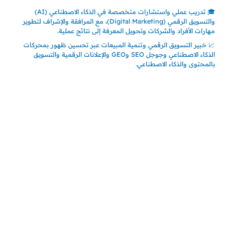
🎓 تدريب عملي واستشارات متخصصة في الذكاء الاصطناعي (AI)
والتسويق الرقمي (Digital Marketing)، مع المرافقة والإشراف لتطوير
مهارات الأفراد والشركات وتحويل المعرفة إلى نتائج عملية.
📈 خبير التسويق الرقمي وتنمية المبيعات عبر تحسين ظهور بمحركات
الذكاء الاصطناعي وجوجل SEO وGEO والإعلانات الرقمية والتسويق
بالمحتوى والذكاء الاصطناعي.
اتصل بنا
المملكة العربية السعودية
جدة – السعودية
حي السلامة – دوار رامي
00966550056163
تركيـــا (حاليا مقيم هنا)
تركيا – اسطنبول
حي ايس نيورت – مجمع FiTwore
00905362121313