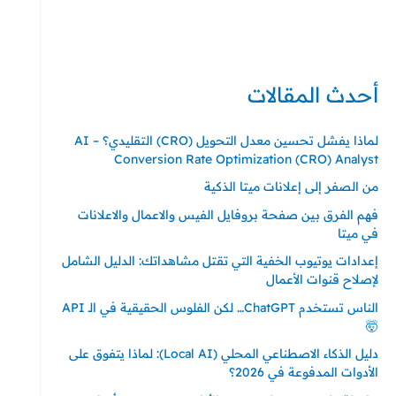
حي ايس نيورت – مجمع FiTwore
00905362121313
أحدث المقالات
لماذا يفشل تحسين معدل التحويل (CRO) التقليدي؟ – AI
Conversion Rate Optimization (CRO) Analyst
من الصفر إلى إعلانات ميتا الذكية
فهم الفرق بين صفحة بروفايل الفيس والاعمال والاعلانات
في ميتا
إعدادات يوتيوب الخفية التي تقتل مشاهداتك: الدليل الشامل
لإصلاح قنوات الأعمال
الناس تستخدم ChatGPT… لكن الفلوس الحقيقية في الـ API
🤯
دليل الذكاء الاصطناعي المحلي (Local AI): لماذا يتفوق على
الأدوات المدفوعة في 2026؟