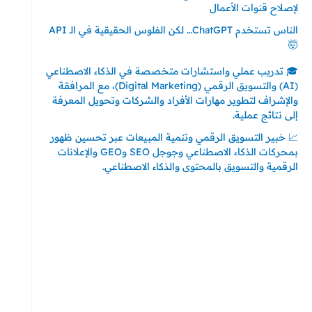
لإصلاح قنوات الأعمال
الناس تستخدم ChatGPT… لكن الفلوس الحقيقية في الـ API
🤯
🎓 تدريب عملي واستشارات متخصصة في الذكاء الاصطناعي
(AI) والتسويق الرقمي (Digital Marketing)، مع المرافقة
والإشراف لتطوير مهارات الأفراد والشركات وتحويل المعرفة
إلى نتائج عملية.
📈 خبير التسويق الرقمي وتنمية المبيعات عبر تحسين ظهور
بمحركات الذكاء الاصطناعي وجوجل SEO وGEO والإعلانات
الرقمية والتسويق بالمحتوى والذكاء الاصطناعي.
إتصل بي
المملكة العربية السعودية - جدة
حي السلامة – دوار رامي
00966550056163
تركيا – اسطنبول