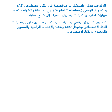
🎓 تدريب عملي واستشارات متخصصة في الذكاء الاصطناعي (AI)
والتسويق الرقمي (Digital Marketing)، مع المرافقة والإشراف لتطوير
مهارات الأفراد والشركات وتحويل المعرفة إلى نتائج عملية.
📈 خبير التسويق الرقمي وتنمية المبيعات عبر تحسين ظهور بمحركات
الذكاء الاصطناعي وجوجل SEO وGEO والإعلانات الرقمية والتسويق
بالمحتوى والذكاء الاصطناعي.
اتصل بنا
المملكة العربية السعودية
جدة – السعودية
حي السلامة – دوار رامي
00966550056163
تركيـــا (حاليا مقيم هنا)
تركيا – اسطنبول
حي ايس نيورت – مجمع FiTwore
00905362121313