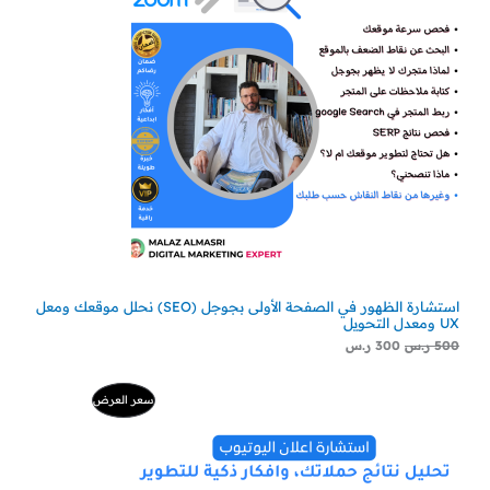
استشارة الظهور في الصفحة الأولى بجوجل (SEO) نحلل موقعك ومعل
UX ومعدل التحويل
500
ر.س
300
ر.س
السعر
السعر
منتج
سعر العرض
الأصلي
الحالي
هو:
هو:
مخفض
500 ر.س.
229 ر.س.