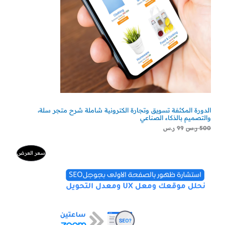
الدورة المكثفة تسويق وتجارة الكترونية شاملة شرح متجر سلة،
والتصميم بالذكاء الصناعي
500
ر.س
99
ر.س
السعر
السعر
منتج
سعر العرض
الأصلي
الحالي
هو:
هو:
مخفض
500 ر.س.
300 ر.س.