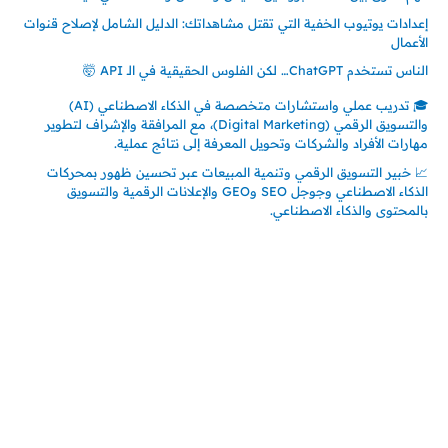
إعدادات يوتيوب الخفية التي تقتل مشاهداتك: الدليل الشامل لإصلاح قنوات
الأعمال
الناس تستخدم ChatGPT… لكن الفلوس الحقيقية في الـ API 🤯
🎓 تدريب عملي واستشارات متخصصة في الذكاء الاصطناعي (AI)
والتسويق الرقمي (Digital Marketing)، مع المرافقة والإشراف لتطوير
مهارات الأفراد والشركات وتحويل المعرفة إلى نتائج عملية.
📈 خبير التسويق الرقمي وتنمية المبيعات عبر تحسين ظهور بمحركات
الذكاء الاصطناعي وجوجل SEO وGEO والإعلانات الرقمية والتسويق
بالمحتوى والذكاء الاصطناعي.
إتصل بي
المملكة العربية السعودية - جدة
حي السلامة – دوار رامي
00966550056163
تركيا – اسطنبول
حي ايس نيورت – مجمع FiTwore
00905362121313