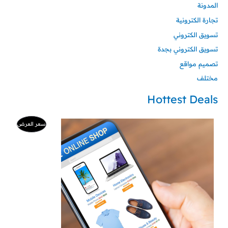
المدونة
تجارة الكترونية
تسويق الكتروني
تسويق الكتروني بجدة
تصميم مواقع
مختلف
Hottest Deals
السعر
السعر
منتج
سعر العرض
الأصلي
الحالي
هو:
هو:
مخفض
500 ر.س.
99 ر.س.