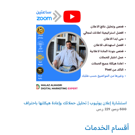
استشارة إعلان يوتيوب | تحليل حملاتك وإعادة هيكلتها باحتراف
500
ر.س
229
ر.س
أقسام الخدمات