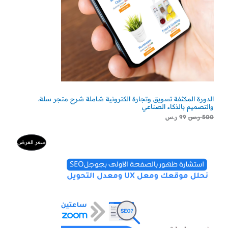
الدورة المكثفة تسويق وتجارة الكترونية شاملة شرح متجر سلة،
والتصميم بالذكاء الصناعي
500
ر.س
99
ر.س
السعر
السعر
منتج
سعر العرض
الأصلي
الحالي
هو:
هو:
مخفض
500 ر.س.
300 ر.س.