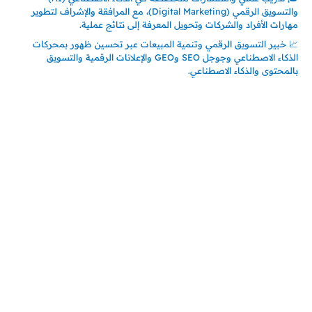
والتسويق الرقمي (Digital Marketing)، مع المرافقة والإشراف لتطوير
مهارات الأفراد والشركات وتحويل المعرفة إلى نتائج عملية.
📈 خبير التسويق الرقمي وتنمية المبيعات عبر تحسين ظهور بمحركات
الذكاء الاصطناعي وجوجل SEO وGEO والإعلانات الرقمية والتسويق
بالمحتوى والذكاء الاصطناعي.
اتصل بنا
المملكة العربية السعودية
جدة – السعودية
حي السلامة – دوار رامي
00966550056163
تركيـــا (حاليا مقيم هنا)
تركيا – اسطنبول
حي ايس نيورت – مجمع FiTwore
00905362121313