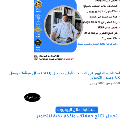
استشارة الظهور في الصفحة الأولى بجوجل (SEO) نحلل موقعك ومعل
UX ومعدل التحويل
500
ر.س
300
ر.س
السعر
السعر
منتج
سعر العرض
الأصلي
الحالي
هو:
هو:
مخفض
500 ر.س.
229 ر.س.