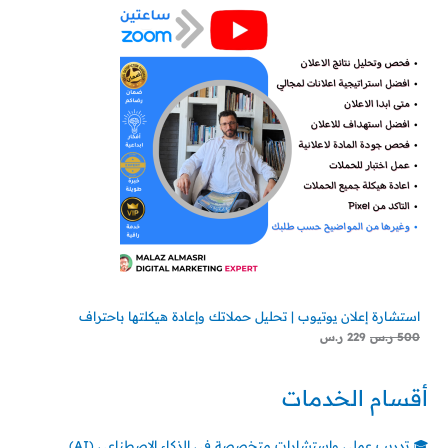
استشارة إعلان يوتيوب | تحليل حملاتك وإعادة هيكلتها باحتراف
500
ر.س
229
ر.س
أقسام الخدمات
🎓 تدريب عملي واستشارات متخصصة في الذكاء الاصطناعي (AI)