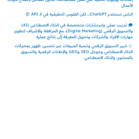
الأعمال
الناس تستخدم ChatGPT… لكن الفلوس الحقيقية في الـ API 🤯
🎓 تدريب عملي واستشارات متخصصة في الذكاء الاصطناعي (AI)
والتسويق الرقمي (Digital Marketing)، مع المرافقة والإشراف لتطوير
مهارات الأفراد والشركات وتحويل المعرفة إلى نتائج عملية.
📈 خبير التسويق الرقمي وتنمية المبيعات عبر تحسين ظهور بمحركات
الذكاء الاصطناعي وجوجل SEO وGEO والإعلانات الرقمية والتسويق
بالمحتوى والذكاء الاصطناعي.
إتصل بي
المملكة العربية السعودية - جدة
حي السلامة – دوار رامي
00966550056163
تركيا – اسطنبول
حي ايس نيورت – مجمع FiTwore
00905362121313