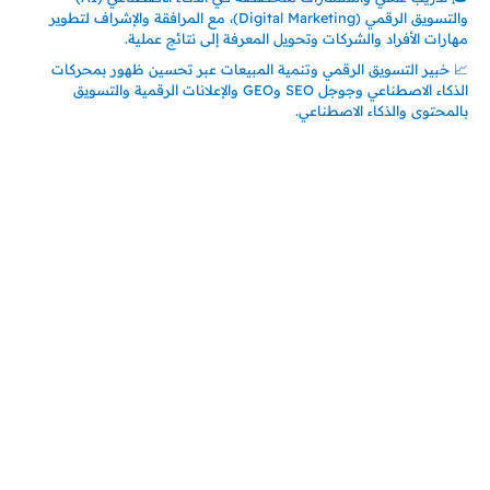
والتسويق الرقمي (Digital Marketing)، مع المرافقة والإشراف لتطوير
مهارات الأفراد والشركات وتحويل المعرفة إلى نتائج عملية.
📈 خبير التسويق الرقمي وتنمية المبيعات عبر تحسين ظهور بمحركات
الذكاء الاصطناعي وجوجل SEO وGEO والإعلانات الرقمية والتسويق
بالمحتوى والذكاء الاصطناعي.
اتصل بنا
المملكة العربية السعودية
جدة – السعودية
حي السلامة – دوار رامي
00966550056163
تركيـــا (حاليا مقيم هنا)
تركيا – اسطنبول
حي ايس نيورت – مجمع FiTwore
00905362121313