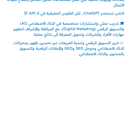
الأعمال
الناس تستخدم ChatGPT… لكن الفلوس الحقيقية في الـ API 🤯
🎓 تدريب عملي واستشارات متخصصة في الذكاء الاصطناعي (AI)
والتسويق الرقمي (Digital Marketing)، مع المرافقة والإشراف لتطوير
مهارات الأفراد والشركات وتحويل المعرفة إلى نتائج عملية.
📈 خبير التسويق الرقمي وتنمية المبيعات عبر تحسين ظهور بمحركات
الذكاء الاصطناعي وجوجل SEO وGEO والإعلانات الرقمية والتسويق
بالمحتوى والذكاء الاصطناعي.
إتصل بي
المملكة العربية السعودية - جدة
حي السلامة – دوار رامي
00966550056163
تركيا – اسطنبول
حي ايس نيورت – مجمع FiTwore
00905362121313