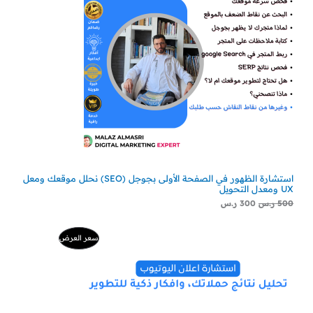
استشارة الظهور في الصفحة الأولى بجوجل (SEO) نحلل موقعك ومعل
UX ومعدل التحويل
500
ر.س
300
ر.س
السعر
السعر
منتج
سعر العرض
الأصلي
الحالي
هو:
هو:
مخفض
500 ر.س.
229 ر.س.