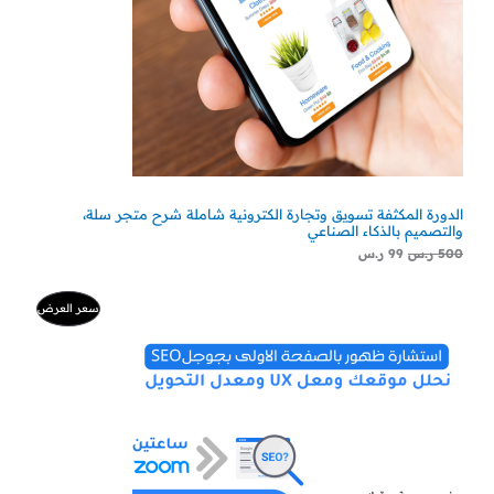
الدورة المكثفة تسويق وتجارة الكترونية شاملة شرح متجر سلة،
والتصميم بالذكاء الصناعي
500
ر.س
99
ر.س
السعر
السعر
منتج
سعر العرض
الأصلي
الحالي
هو:
هو:
مخفض
500 ر.س.
300 ر.س.