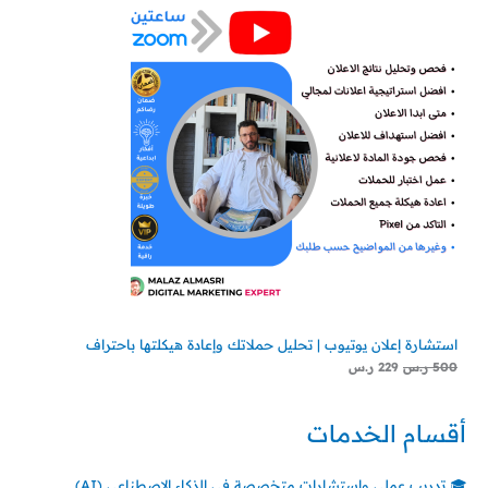
استشارة إعلان يوتيوب | تحليل حملاتك وإعادة هيكلتها باحتراف
500
ر.س
229
ر.س
أقسام الخدمات
🎓 تدريب عملي واستشارات متخصصة في الذكاء الاصطناعي (AI)