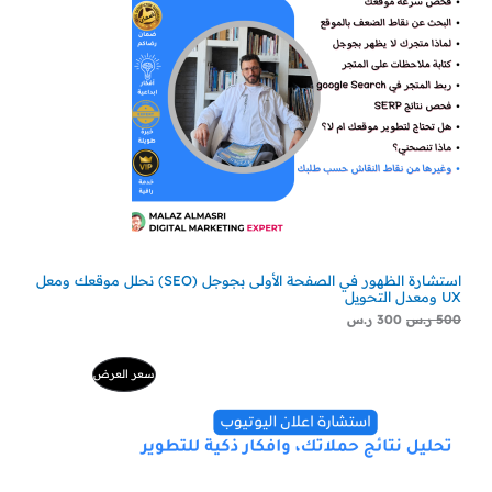
استشارة الظهور في الصفحة الأولى بجوجل (SEO) نحلل موقعك ومعل
UX ومعدل التحويل
500
ر.س
300
ر.س
السعر
السعر
منتج
سعر العرض
الأصلي
الحالي
هو:
هو:
مخفض
500 ر.س.
229 ر.س.