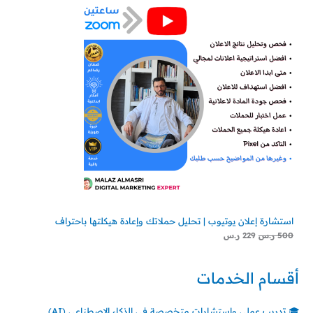
استشارة إعلان يوتيوب | تحليل حملاتك وإعادة هيكلتها باحتراف
500
ر.س
229
ر.س
أقسام الخدمات
🎓 تدريب عملي واستشارات متخصصة في الذكاء الاصطناعي (AI)