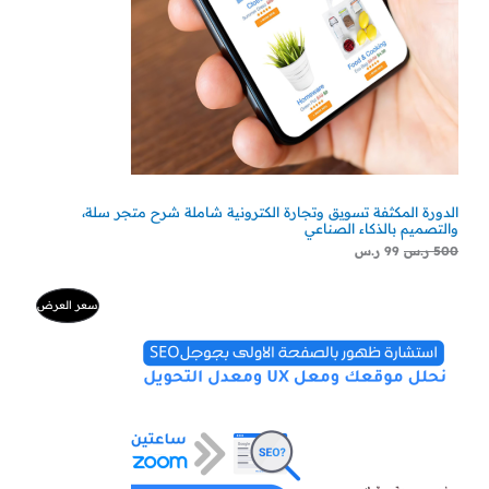
الدورة المكثفة تسويق وتجارة الكترونية شاملة شرح متجر سلة،
والتصميم بالذكاء الصناعي
500
ر.س
99
ر.س
السعر
السعر
منتج
سعر العرض
الأصلي
الحالي
هو:
هو:
مخفض
500 ر.س.
300 ر.س.