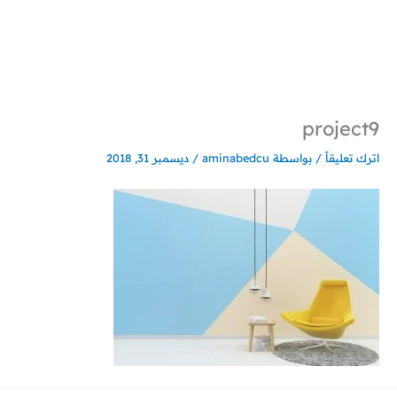
خطي
لى
لمحتوى
project9
اترك تعليقاً
/ بواسطة
aminabedcu
/
ديسمبر 31, 2018