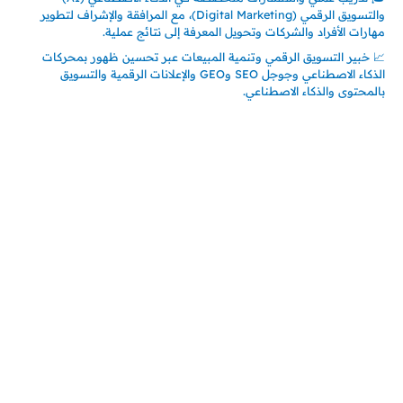
والتسويق الرقمي (Digital Marketing)، مع المرافقة والإشراف لتطوير
مهارات الأفراد والشركات وتحويل المعرفة إلى نتائج عملية.
📈 خبير التسويق الرقمي وتنمية المبيعات عبر تحسين ظهور بمحركات
الذكاء الاصطناعي وجوجل SEO وGEO والإعلانات الرقمية والتسويق
بالمحتوى والذكاء الاصطناعي.
اتصل بنا
المملكة العربية السعودية
جدة – السعودية
حي السلامة – دوار رامي
00966550056163
تركيـــا (حاليا مقيم هنا)
تركيا – اسطنبول
حي ايس نيورت – مجمع FiTwore
00905362121313