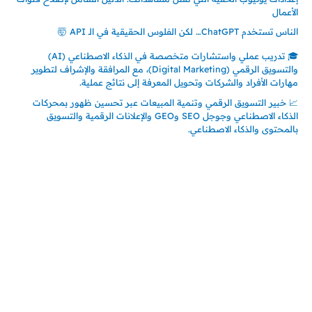
الأعمال
الناس تستخدم ChatGPT… لكن الفلوس الحقيقية في الـ API 🤯
🎓 تدريب عملي واستشارات متخصصة في الذكاء الاصطناعي (AI)
والتسويق الرقمي (Digital Marketing)، مع المرافقة والإشراف لتطوير
مهارات الأفراد والشركات وتحويل المعرفة إلى نتائج عملية.
📈 خبير التسويق الرقمي وتنمية المبيعات عبر تحسين ظهور بمحركات
الذكاء الاصطناعي وجوجل SEO وGEO والإعلانات الرقمية والتسويق
بالمحتوى والذكاء الاصطناعي.
إتصل بي
المملكة العربية السعودية - جدة
حي السلامة – دوار رامي
00966550056163
تركيا – اسطنبول
حي ايس نيورت – مجمع FiTwore
00905362121313