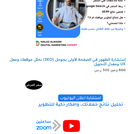
استشارة الظهور في الصفحة الأولى بجوجل (SEO) نحلل موقعك ومعل
UX ومعدل التحويل
500
ر.س
300
ر.س
السعر
السعر
منتج
سعر العرض
الأصلي
الحالي
هو:
هو:
مخفض
500 ر.س.
229 ر.س.