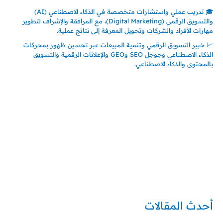
🎓 تدريب عملي واستشارات متخصصة في الذكاء الاصطناعي (AI)
والتسويق الرقمي (Digital Marketing)، مع المرافقة والإشراف لتطوير
مهارات الأفراد والشركات وتحويل المعرفة إلى نتائج عملية.
📈 خبير التسويق الرقمي وتنمية المبيعات عبر تحسين ظهور بمحركات
الذكاء الاصطناعي وجوجل SEO وGEO والإعلانات الرقمية والتسويق
بالمحتوى والذكاء الاصطناعي.
إتصل بي
المملكة العربية السعودية - جدة
حي السلامة – دوار رامي
00966550056163
تركيا – اسطنبول
حي ايس نيورت – مجمع FiTwore
00905362121313
أحدث المقالات