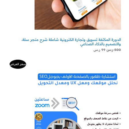
الدورة المكثفة تسويق وتجارة الكترونية شاملة شرح متجر سلة،
والتصميم بالذكاء الصناعي
500
ر.س
99
ر.س
السعر
السعر
منتج
سعر العرض
الأصلي
الحالي
هو:
هو:
مخفض
500 ر.س.
300 ر.س.