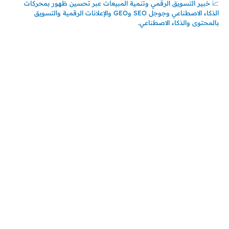
📈 خبير التسويق الرقمي وتنمية المبيعات عبر تحسين ظهور بمحركات
الذكاء الاصطناعي وجوجل SEO وGEO والإعلانات الرقمية والتسويق
بالمحتوى والذكاء الاصطناعي.
اتصل بنا
المملكة العربية السعودية
جدة – السعودية
حي السلامة – دوار رامي
00966550056163
تركيـــا (حاليا مقيم هنا)
تركيا – اسطنبول
حي ايس نيورت – مجمع FiTwore
00905362121313
أحدث المقالات