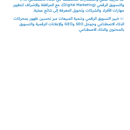
والتسويق الرقمي (Digital Marketing)، مع المرافقة والإشراف لتطوير
مهارات الأفراد والشركات وتحويل المعرفة إلى نتائج عملية.
📈 خبير التسويق الرقمي وتنمية المبيعات عبر تحسين ظهور بمحركات
الذكاء الاصطناعي وجوجل SEO وGEO والإعلانات الرقمية والتسويق
بالمحتوى والذكاء الاصطناعي.
اتصل بنا
المملكة العربية السعودية
جدة – السعودية
حي السلامة – دوار رامي
00966550056163
تركيـــا (حاليا مقيم هنا)
تركيا – اسطنبول
حي ايس نيورت – مجمع FiTwore
00905362121313