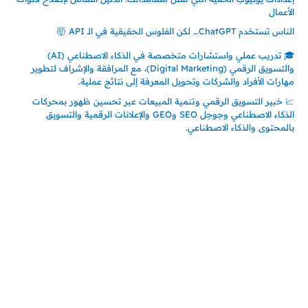
الأعمال
الناس تستخدم ChatGPT… لكن الفلوس الحقيقية في الـ API 🤯
🎓 تدريب عملي واستشارات متخصصة في الذكاء الاصطناعي (AI)
والتسويق الرقمي (Digital Marketing)، مع المرافقة والإشراف لتطوير
مهارات الأفراد والشركات وتحويل المعرفة إلى نتائج عملية.
📈 خبير التسويق الرقمي وتنمية المبيعات عبر تحسين ظهور بمحركات
الذكاء الاصطناعي وجوجل SEO وGEO والإعلانات الرقمية والتسويق
بالمحتوى والذكاء الاصطناعي.
إتصل بي
المملكة العربية السعودية - جدة
حي السلامة – دوار رامي
00966550056163
تركيا – اسطنبول
حي ايس نيورت – مجمع FiTwore
00905362121313