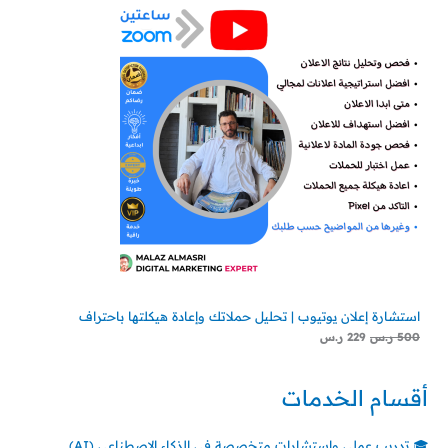
استشارة إعلان يوتيوب | تحليل حملاتك وإعادة هيكلتها باحتراف
500
ر.س
229
ر.س
أقسام الخدمات
🎓 تدريب عملي واستشارات متخصصة في الذكاء الاصطناعي (AI)