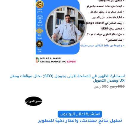
استشارة الظهور في الصفحة الأولى بجوجل (SEO) نحلل موقعك ومعل
UX ومعدل التحويل
500
ر.س
300
ر.س
السعر
السعر
منتج
سعر العرض
الأصلي
الحالي
هو:
هو:
مخفض
500 ر.س.
229 ر.س.