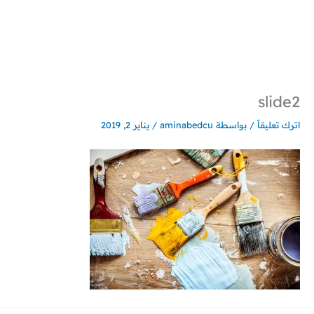
خطي
لى
لمحتوى
slide2
اترك تعليقاً
/ بواسطة
aminabedcu
/
يناير 2, 2019