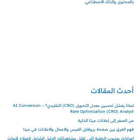
بالمحتوى والذكاء الاصطناعي.
إتصل بي
المملكة العربية السعودية - جدة
حي السلامة – دوار رامي
00966550056163
تركيا – اسطنبول
حي ايس نيورت – مجمع FiTwore
00905362121313
أحدث المقالات
لماذا يفشل تحسين معدل التحويل (CRO) التقليدي؟ – AI Conversion
Rate Optimization (CRO) Analyst
من الصفر إلى إعلانات ميتا الذكية
فهم الفرق بين صفحة بروفايل الفيس والاعمال والاعلانات في ميتا
إعدادات يوتيوب الخفية التي تقتل مشاهداتك: الدليل الشامل لإصلاح قنوات