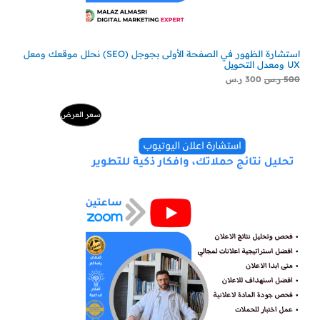
استشارة الظهور في الصفحة الأولى بجوجل (SEO) نحلل موقعك ومعل
UX ومعدل التحويل
500
ر.س
300
ر.س
السعر
السعر
منتج
سعر العرض
الأصلي
الحالي
هو:
هو:
مخفض
500 ر.س.
229 ر.س.