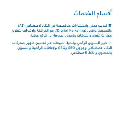
أقسام الخدمات
🎓 تدريب عملي واستشارات متخصصة في الذكاء الاصطناعي (AI)
والتسويق الرقمي (Digital Marketing)، مع المرافقة والإشراف لتطوير
مهارات الأفراد والشركات وتحويل المعرفة إلى نتائج عملية.
📈 خبير التسويق الرقمي وتنمية المبيعات عبر تحسين ظهور بمحركات
الذكاء الاصطناعي وجوجل SEO وGEO والإعلانات الرقمية والتسويق
بالمحتوى والذكاء الاصطناعي.
اتصل بنا
المملكة العربية السعودية
جدة – السعودية
حي السلامة – دوار رامي
00966550056163
تركيـــا (حاليا مقيم هنا)