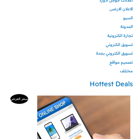
الاعلان الارضى
السيو
المدونة
تجارة الكترونية
تسويق الكتروني
تسويق الكتروني بجدة
تصميم مواقع
مختلف
Hottest Deals
السعر
السعر
منتج
سعر العرض
الأصلي
الحالي
هو:
هو:
مخفض
500 ر.س.
99 ر.س.