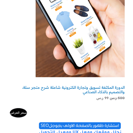
الدورة المكثفة تسويق وتجارة الكترونية شاملة شرح متجر سلة،
والتصميم بالذكاء الصناعي
500
ر.س
99
ر.س
السعر
السعر
منتج
سعر العرض
الأصلي
الحالي
هو:
هو:
مخفض
500 ر.س.
300 ر.س.