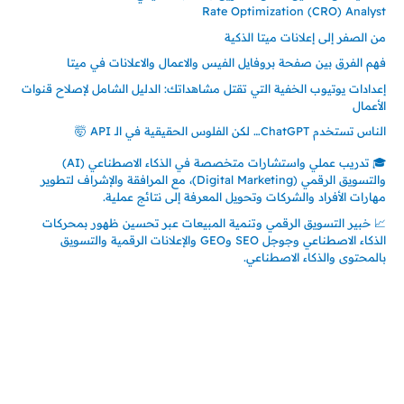
Rate Optimization (CRO) Analyst
من الصفر إلى إعلانات ميتا الذكية
فهم الفرق بين صفحة بروفايل الفيس والاعمال والاعلانات في ميتا
إعدادات يوتيوب الخفية التي تقتل مشاهداتك: الدليل الشامل لإصلاح قنوات
الأعمال
الناس تستخدم ChatGPT… لكن الفلوس الحقيقية في الـ API 🤯
🎓 تدريب عملي واستشارات متخصصة في الذكاء الاصطناعي (AI)
والتسويق الرقمي (Digital Marketing)، مع المرافقة والإشراف لتطوير
مهارات الأفراد والشركات وتحويل المعرفة إلى نتائج عملية.
📈 خبير التسويق الرقمي وتنمية المبيعات عبر تحسين ظهور بمحركات
الذكاء الاصطناعي وجوجل SEO وGEO والإعلانات الرقمية والتسويق
بالمحتوى والذكاء الاصطناعي.
إتصل بي
المملكة العربية السعودية - جدة
حي السلامة – دوار رامي
00966550056163