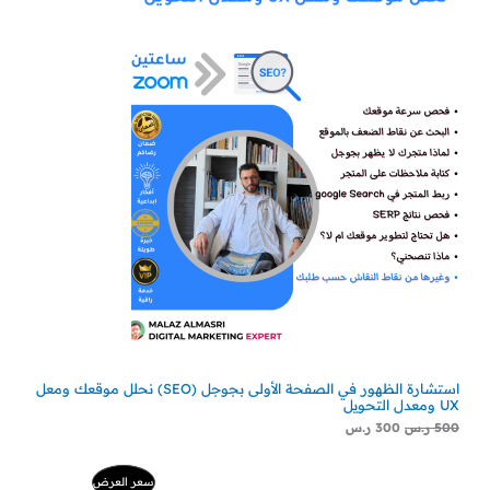
استشارة الظهور في الصفحة الأولى بجوجل (SEO) نحلل موقعك ومعل
UX ومعدل التحويل
500
ر.س
300
ر.س
السعر
السعر
منتج
سعر العرض