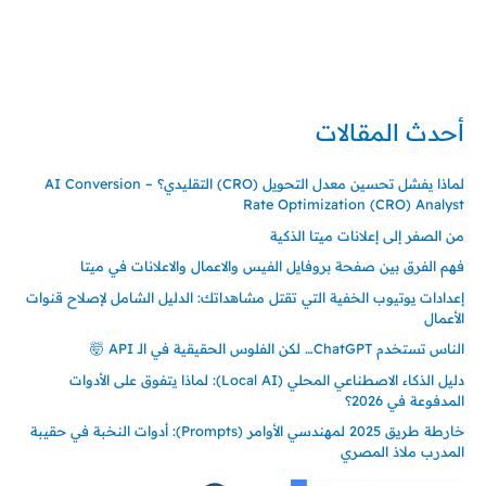
تركيا – اسطنبول
حي ايس نيورت – مجمع FiTwore
00905362121313
أحدث المقالات
لماذا يفشل تحسين معدل التحويل (CRO) التقليدي؟ – AI Conversion
Rate Optimization (CRO) Analyst
من الصفر إلى إعلانات ميتا الذكية
فهم الفرق بين صفحة بروفايل الفيس والاعمال والاعلانات في ميتا
إعدادات يوتيوب الخفية التي تقتل مشاهداتك: الدليل الشامل لإصلاح قنوات
الأعمال
الناس تستخدم ChatGPT… لكن الفلوس الحقيقية في الـ API 🤯
دليل الذكاء الاصطناعي المحلي (Local AI): لماذا يتفوق على الأدوات
المدفوعة في 2026؟
خارطة طريق 2025 لمهندسي الأوامر (Prompts): أدوات النخبة في حقيبة
المدرب ملاذ المصري