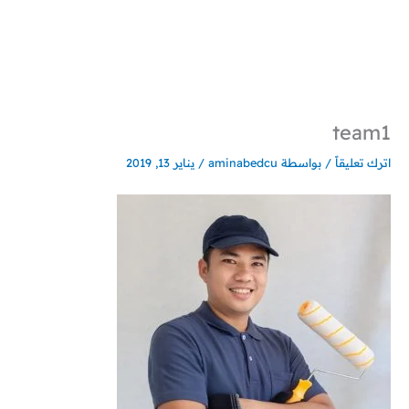
خطي
لى
لمحتوى
team1
اترك تعليقاً
/ بواسطة
aminabedcu
/
يناير 13, 2019