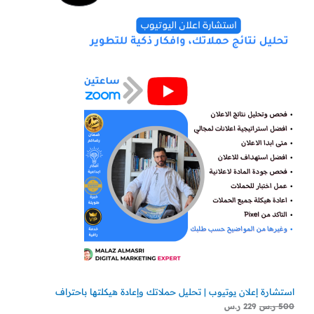
الأصلي
الحالي
هو:
هو:
مخفض
500 ر.س.
229 ر.س.
استشارة إعلان يوتيوب | تحليل حملاتك وإعادة هيكلتها باحتراف
500
ر.س
229
ر.س