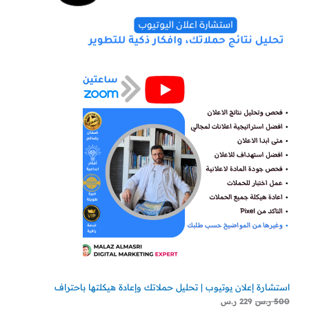
الأصلي
الحالي
هو:
هو:
مخفض
500 ر.س.
229 ر.س.
استشارة إعلان يوتيوب | تحليل حملاتك وإعادة هيكلتها باحتراف
500
ر.س
229
ر.س