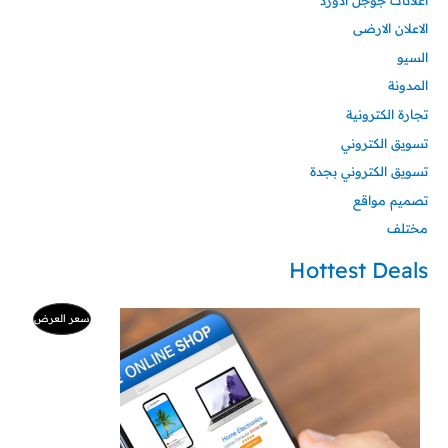
الاعلان الارضى
السيو
المدونة
تجارة الكترونية
تسويق الكتروني
تسويق الكتروني بجدة
تصميم مواقع
مختلف
Hottest Deals
السعر
السعر
منتج
سعر العرض
الأصلي
الحالي
هو:
هو:
مخفض
500 ر.س.
99 ر.س.