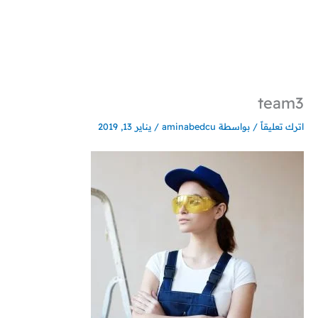
خطي
لى
لمحتوى
team3
اترك تعليقاً
/ بواسطة
aminabedcu
/
يناير 13, 2019