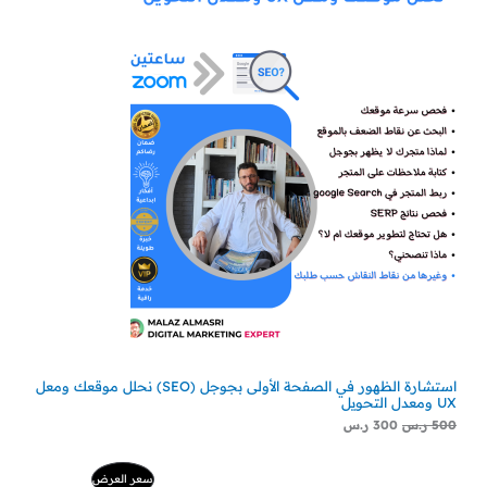
استشارة الظهور في الصفحة الأولى بجوجل (SEO) نحلل موقعك ومعل
UX ومعدل التحويل
500
ر.س
300
ر.س
السعر
السعر
منتج
سعر العرض