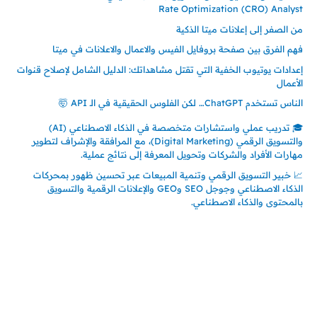
Rate Optimization (CRO) Analyst
من الصفر إلى إعلانات ميتا الذكية
فهم الفرق بين صفحة بروفايل الفيس والاعمال والاعلانات في ميتا
إعدادات يوتيوب الخفية التي تقتل مشاهداتك: الدليل الشامل لإصلاح قنوات
الأعمال
الناس تستخدم ChatGPT… لكن الفلوس الحقيقية في الـ API 🤯
🎓 تدريب عملي واستشارات متخصصة في الذكاء الاصطناعي (AI)
والتسويق الرقمي (Digital Marketing)، مع المرافقة والإشراف لتطوير
مهارات الأفراد والشركات وتحويل المعرفة إلى نتائج عملية.
📈 خبير التسويق الرقمي وتنمية المبيعات عبر تحسين ظهور بمحركات
الذكاء الاصطناعي وجوجل SEO وGEO والإعلانات الرقمية والتسويق
بالمحتوى والذكاء الاصطناعي.
إتصل بي
المملكة العربية السعودية - جدة
حي السلامة – دوار رامي
00966550056163