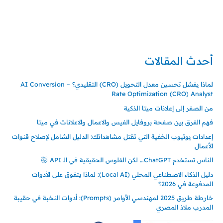
تركيا – اسطنبول
حي ايس نيورت – مجمع FiTwore
00905362121313
أحدث المقالات
لماذا يفشل تحسين معدل التحويل (CRO) التقليدي؟ – AI Conversion
Rate Optimization (CRO) Analyst
من الصفر إلى إعلانات ميتا الذكية
فهم الفرق بين صفحة بروفايل الفيس والاعمال والاعلانات في ميتا
إعدادات يوتيوب الخفية التي تقتل مشاهداتك: الدليل الشامل لإصلاح قنوات
الأعمال
الناس تستخدم ChatGPT… لكن الفلوس الحقيقية في الـ API 🤯
دليل الذكاء الاصطناعي المحلي (Local AI): لماذا يتفوق على الأدوات
المدفوعة في 2026؟
خارطة طريق 2025 لمهندسي الأوامر (Prompts): أدوات النخبة في حقيبة
المدرب ملاذ المصري