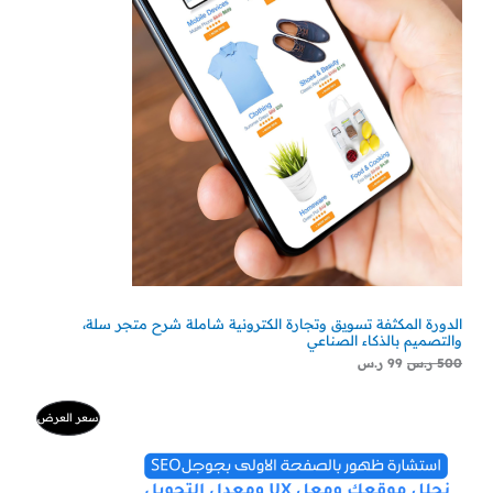
الدورة المكثفة تسويق وتجارة الكترونية شاملة شرح متجر سلة،
والتصميم بالذكاء الصناعي
500
ر.س
99
ر.س
السعر
السعر
منتج
سعر العرض
الأصلي
الحالي
هو:
هو:
مخفض
500 ر.س.
300 ر.س.