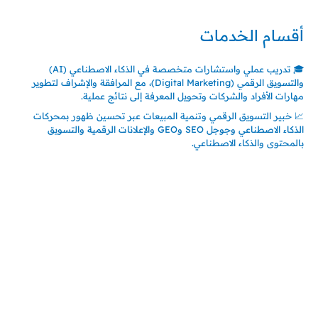
أقسام الخدمات
🎓 تدريب عملي واستشارات متخصصة في الذكاء الاصطناعي (AI)
والتسويق الرقمي (Digital Marketing)، مع المرافقة والإشراف لتطوير
مهارات الأفراد والشركات وتحويل المعرفة إلى نتائج عملية.
📈 خبير التسويق الرقمي وتنمية المبيعات عبر تحسين ظهور بمحركات
الذكاء الاصطناعي وجوجل SEO وGEO والإعلانات الرقمية والتسويق
بالمحتوى والذكاء الاصطناعي.
اتصل بنا
المملكة العربية السعودية
جدة – السعودية
حي السلامة – دوار رامي
00966550056163
تركيـــا (حاليا مقيم هنا)