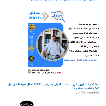
استشارة الظهور في الصفحة الأولى بجوجل (SEO) نحلل موقعك ومعل
UX ومعدل التحويل
500
ر.س
300
ر.س
السعر
السعر
منتج
سعر العرض