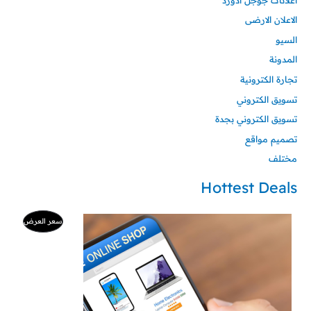
الاعلان الارضى
السيو
المدونة
تجارة الكترونية
تسويق الكتروني
تسويق الكتروني بجدة
تصميم مواقع
مختلف
Hottest Deals
السعر
السعر
منتج
سعر العرض
الأصلي
الحالي
هو:
هو:
مخفض
500 ر.س.
99 ر.س.