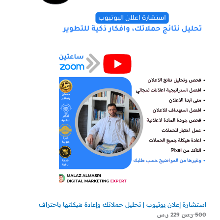
الأصلي
الحالي
هو:
هو:
مخفض
500 ر.س.
229 ر.س.
استشارة إعلان يوتيوب | تحليل حملاتك وإعادة هيكلتها باحتراف
500
ر.س
229
ر.س