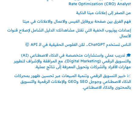
Rate Optimization (CRO) Analyst
من الصفر إلى إعلانات ميتا الذكية
فهم الفرق بين صفحة بروفايل الفيس والاعمال والاعلانات في ميتا
إعدادات يوتيوب الخفية التي تقتل مشاهداتك: الدليل الشامل لإصلاح قنوات
الأعمال
الناس تستخدم ChatGPT… لكن الفلوس الحقيقية في الـ API 🤯
🎓 تدريب عملي واستشارات متخصصة في الذكاء الاصطناعي (AI)
والتسويق الرقمي (Digital Marketing)، مع المرافقة والإشراف لتطوير
مهارات الأفراد والشركات وتحويل المعرفة إلى نتائج عملية.
📈 خبير التسويق الرقمي وتنمية المبيعات عبر تحسين ظهور بمحركات
الذكاء الاصطناعي وجوجل SEO وGEO والإعلانات الرقمية والتسويق
بالمحتوى والذكاء الاصطناعي.
إتصل بي
المملكة العربية السعودية - جدة
حي السلامة – دوار رامي
00966550056163