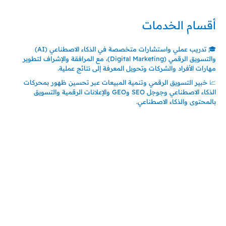
أقسام الخدمات
🎓 تدريب عملي واستشارات متخصصة في الذكاء الاصطناعي (AI)
والتسويق الرقمي (Digital Marketing)، مع المرافقة والإشراف لتطوير
مهارات الأفراد والشركات وتحويل المعرفة إلى نتائج عملية.
📈 خبير التسويق الرقمي وتنمية المبيعات عبر تحسين ظهور بمحركات
الذكاء الاصطناعي وجوجل SEO وGEO والإعلانات الرقمية والتسويق
بالمحتوى والذكاء الاصطناعي.
اتصل بنا
المملكة العربية السعودية
جدة – السعودية
حي السلامة – دوار رامي
00966550056163
تركيـــا (حاليا مقيم هنا)