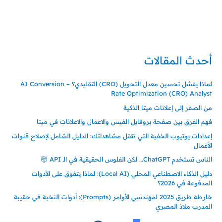
تركيا – اسطنبول
حي ايس نيورت – مجمع FiTwore
00905362121313
أحدث المقالات
لماذا يفشل تحسين معدل التحويل (CRO) التقليدي؟ – AI Conversion
Rate Optimization (CRO) Analyst
من الصفر إلى إعلانات ميتا الذكية
فهم الفرق بين صفحة بروفايل الفيس والاعمال والاعلانات في ميتا
إعدادات يوتيوب الخفية التي تقتل مشاهداتك: الدليل الشامل لإصلاح قنوات
الأعمال
الناس تستخدم ChatGPT… لكن الفلوس الحقيقية في الـ API 🤯
دليل الذكاء الاصطناعي المحلي (Local AI): لماذا يتفوق على الأدوات
المدفوعة في 2026؟
خارطة طريق 2025 لمهندسي الأوامر (Prompts): أدوات النخبة في حقيبة
المدرب ملاذ المصري