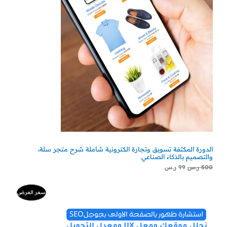
الدورة المكثفة تسويق وتجارة الكترونية شاملة شرح متجر سلة،
والتصميم بالذكاء الصناعي
500
ر.س
99
ر.س
السعر
السعر
منتج
سعر العرض
الأصلي
الحالي
هو:
هو:
مخفض
500 ر.س.
300 ر.س.