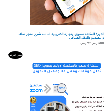
الدورة المكثفة تسويق وتجارة الكترونية شاملة شرح متجر سلة،
والتصميم بالذكاء الصناعي
500
ر.س
99
ر.س
السعر
السعر
منتج
سعر العرض
الأصلي
الحالي
هو:
هو:
مخفض
500 ر.س.
300 ر.س.