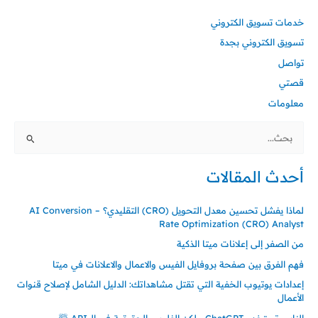
خدمات تسويق الكتروني
تسويق الكتروني بجدة
تواصل
قصتي
معلومات
البحث
عن:
أحدث المقالات
لماذا يفشل تحسين معدل التحويل (CRO) التقليدي؟ – AI Conversion
Rate Optimization (CRO) Analyst
من الصفر إلى إعلانات ميتا الذكية
فهم الفرق بين صفحة بروفايل الفيس والاعمال والاعلانات في ميتا
إعدادات يوتيوب الخفية التي تقتل مشاهداتك: الدليل الشامل لإصلاح قنوات
الأعمال
الناس تستخدم ChatGPT… لكن الفلوس الحقيقية في الـ API 🤯