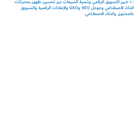
📈 خبير التسويق الرقمي وتنمية المبيعات عبر تحسين ظهور بمحركات
الذكاء الاصطناعي وجوجل SEO وGEO والإعلانات الرقمية والتسويق
بالمحتوى والذكاء الاصطناعي.
اتصل بنا
المملكة العربية السعودية
جدة – السعودية
حي السلامة – دوار رامي
00966550056163
تركيـــا (حاليا مقيم هنا)
تركيا – اسطنبول
حي ايس نيورت – مجمع FiTwore
00905362121313
أحدث المقالات