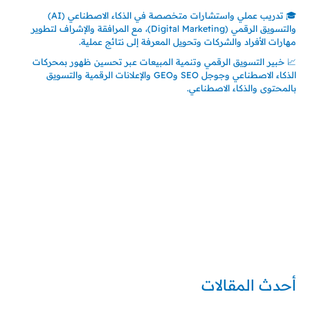
🎓 تدريب عملي واستشارات متخصصة في الذكاء الاصطناعي (AI)
والتسويق الرقمي (Digital Marketing)، مع المرافقة والإشراف لتطوير
مهارات الأفراد والشركات وتحويل المعرفة إلى نتائج عملية.
📈 خبير التسويق الرقمي وتنمية المبيعات عبر تحسين ظهور بمحركات
الذكاء الاصطناعي وجوجل SEO وGEO والإعلانات الرقمية والتسويق
بالمحتوى والذكاء الاصطناعي.
إتصل بي
المملكة العربية السعودية - جدة
حي السلامة – دوار رامي
00966550056163
تركيا – اسطنبول
حي ايس نيورت – مجمع FiTwore
00905362121313
أحدث المقالات