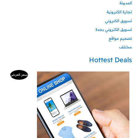
المدونة
تجارة الكترونية
تسويق الكتروني
تسويق الكتروني بجدة
تصميم مواقع
مختلف
Hottest Deals
السعر
السعر
منتج
سعر العرض
الأصلي
الحالي
هو:
هو:
مخفض
500 ر.س.
99 ر.س.