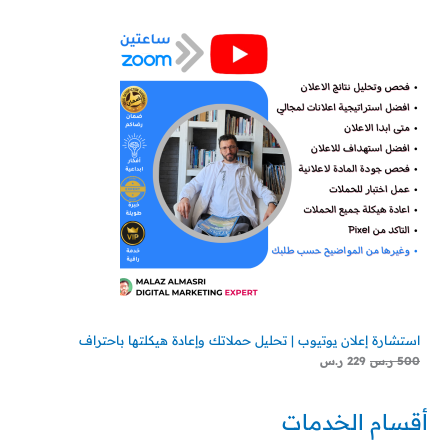
استشارة إعلان يوتيوب | تحليل حملاتك وإعادة هيكلتها باحتراف
500
ر.س
229
ر.س
أقسام الخدمات