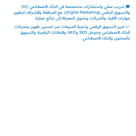
🎓 تدريب عملي واستشارات متخصصة في الذكاء الاصطناعي (AI)
والتسويق الرقمي (Digital Marketing)، مع المرافقة والإشراف لتطوير
مهارات الأفراد والشركات وتحويل المعرفة إلى نتائج عملية.
📈 خبير التسويق الرقمي وتنمية المبيعات عبر تحسين ظهور بمحركات
الذكاء الاصطناعي وجوجل SEO وGEO والإعلانات الرقمية والتسويق
بالمحتوى والذكاء الاصطناعي.
اتصل بنا
المملكة العربية السعودية
جدة – السعودية
حي السلامة – دوار رامي
00966550056163
تركيـــا (حاليا مقيم هنا)
تركيا – اسطنبول
حي ايس نيورت – مجمع FiTwore
00905362121313