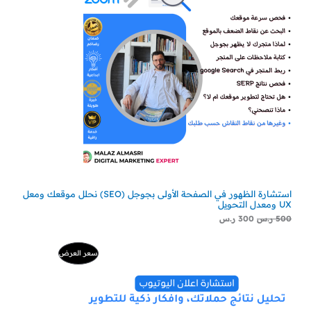
استشارة الظهور في الصفحة الأولى بجوجل (SEO) نحلل موقعك ومعل
UX ومعدل التحويل
500
ر.س
300
ر.س
السعر
السعر
منتج
سعر العرض
الأصلي
الحالي
هو:
هو:
مخفض
500 ر.س.
229 ر.س.