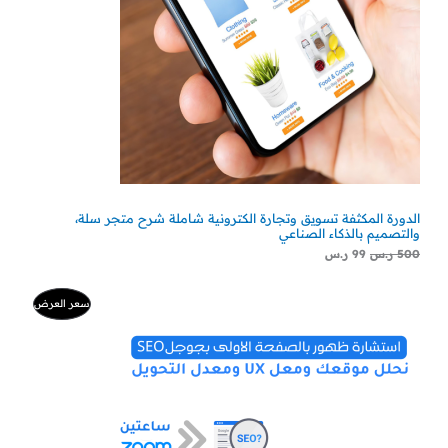
الدورة المكثفة تسويق وتجارة الكترونية شاملة شرح متجر سلة،
والتصميم بالذكاء الصناعي
500
ر.س
99
ر.س
السعر
السعر
منتج
سعر العرض
الأصلي
الحالي
هو:
هو:
مخفض
500 ر.س.
300 ر.س.