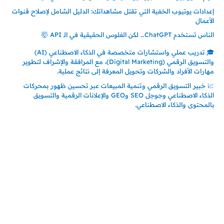
إعدادات يوتيوب الخفية التي تقتل مشاهداتك: الدليل الشامل لإصلاح قنوات
الأعمال
الناس تستخدم ChatGPT… لكن الفلوس الحقيقية في الـ API 🤯
🎓 تدريب عملي واستشارات متخصصة في الذكاء الاصطناعي (AI)
والتسويق الرقمي (Digital Marketing)، مع المرافقة والإشراف لتطوير
مهارات الأفراد والشركات وتحويل المعرفة إلى نتائج عملية.
📈 خبير التسويق الرقمي وتنمية المبيعات عبر تحسين ظهور بمحركات
الذكاء الاصطناعي وجوجل SEO وGEO والإعلانات الرقمية والتسويق
بالمحتوى والذكاء الاصطناعي.
إتصل بي
المملكة العربية السعودية - جدة
حي السلامة – دوار رامي
00966550056163
تركيا – اسطنبول
حي ايس نيورت – مجمع FiTwore
00905362121313