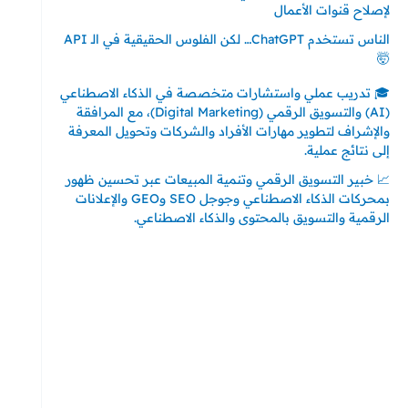
لإصلاح قنوات الأعمال
الناس تستخدم ChatGPT… لكن الفلوس الحقيقية في الـ API
🤯
🎓 تدريب عملي واستشارات متخصصة في الذكاء الاصطناعي
(AI) والتسويق الرقمي (Digital Marketing)، مع المرافقة
والإشراف لتطوير مهارات الأفراد والشركات وتحويل المعرفة
إلى نتائج عملية.
📈 خبير التسويق الرقمي وتنمية المبيعات عبر تحسين ظهور
بمحركات الذكاء الاصطناعي وجوجل SEO وGEO والإعلانات
الرقمية والتسويق بالمحتوى والذكاء الاصطناعي.
إتصل بي
المملكة العربية السعودية - جدة
حي السلامة – دوار رامي
00966550056163
تركيا – اسطنبول