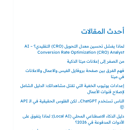
حي ايس نيورت – مجمع FiTwore
00905362121313
أحدث المقالات
لماذا يفشل تحسين معدل التحويل (CRO) التقليدي؟ – AI
Conversion Rate Optimization (CRO) Analyst
من الصفر إلى إعلانات ميتا الذكية
فهم الفرق بين صفحة بروفايل الفيس والاعمال والاعلانات
في ميتا
إعدادات يوتيوب الخفية التي تقتل مشاهداتك: الدليل الشامل
لإصلاح قنوات الأعمال
الناس تستخدم ChatGPT… لكن الفلوس الحقيقية في الـ API
🤯
دليل الذكاء الاصطناعي المحلي (Local AI): لماذا يتفوق على
الأدوات المدفوعة في 2026؟