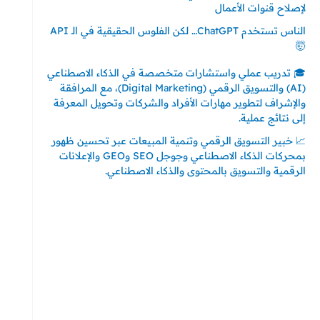
لإصلاح قنوات الأعمال
الناس تستخدم ChatGPT… لكن الفلوس الحقيقية في الـ API
🤯
🎓 تدريب عملي واستشارات متخصصة في الذكاء الاصطناعي
(AI) والتسويق الرقمي (Digital Marketing)، مع المرافقة
والإشراف لتطوير مهارات الأفراد والشركات وتحويل المعرفة
إلى نتائج عملية.
📈 خبير التسويق الرقمي وتنمية المبيعات عبر تحسين ظهور
بمحركات الذكاء الاصطناعي وجوجل SEO وGEO والإعلانات
الرقمية والتسويق بالمحتوى والذكاء الاصطناعي.
إتصل بي
المملكة العربية السعودية - جدة
حي السلامة – دوار رامي
00966550056163
تركيا – اسطنبول