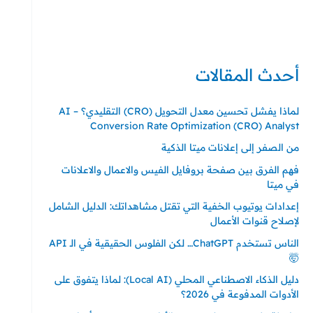
حي ايس نيورت – مجمع FiTwore
00905362121313
أحدث المقالات
لماذا يفشل تحسين معدل التحويل (CRO) التقليدي؟ – AI
Conversion Rate Optimization (CRO) Analyst
من الصفر إلى إعلانات ميتا الذكية
فهم الفرق بين صفحة بروفايل الفيس والاعمال والاعلانات
في ميتا
إعدادات يوتيوب الخفية التي تقتل مشاهداتك: الدليل الشامل
لإصلاح قنوات الأعمال
الناس تستخدم ChatGPT… لكن الفلوس الحقيقية في الـ API
🤯
دليل الذكاء الاصطناعي المحلي (Local AI): لماذا يتفوق على
الأدوات المدفوعة في 2026؟