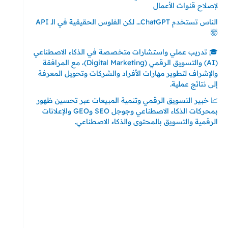
لإصلاح قنوات الأعمال
الناس تستخدم ChatGPT… لكن الفلوس الحقيقية في الـ API
🤯
🎓 تدريب عملي واستشارات متخصصة في الذكاء الاصطناعي
(AI) والتسويق الرقمي (Digital Marketing)، مع المرافقة
والإشراف لتطوير مهارات الأفراد والشركات وتحويل المعرفة
إلى نتائج عملية.
📈 خبير التسويق الرقمي وتنمية المبيعات عبر تحسين ظهور
بمحركات الذكاء الاصطناعي وجوجل SEO وGEO والإعلانات
الرقمية والتسويق بالمحتوى والذكاء الاصطناعي.
إتصل بي
المملكة العربية السعودية - جدة
حي السلامة – دوار رامي
00966550056163
تركيا – اسطنبول