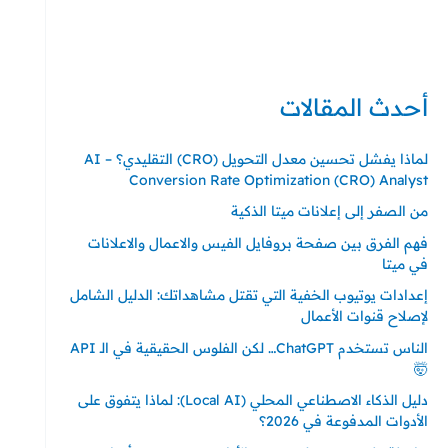
حي ايس نيورت – مجمع FiTwore
00905362121313
أحدث المقالات
لماذا يفشل تحسين معدل التحويل (CRO) التقليدي؟ – AI
Conversion Rate Optimization (CRO) Analyst
من الصفر إلى إعلانات ميتا الذكية
فهم الفرق بين صفحة بروفايل الفيس والاعمال والاعلانات
في ميتا
إعدادات يوتيوب الخفية التي تقتل مشاهداتك: الدليل الشامل
لإصلاح قنوات الأعمال
الناس تستخدم ChatGPT… لكن الفلوس الحقيقية في الـ API
🤯
دليل الذكاء الاصطناعي المحلي (Local AI): لماذا يتفوق على
الأدوات المدفوعة في 2026؟