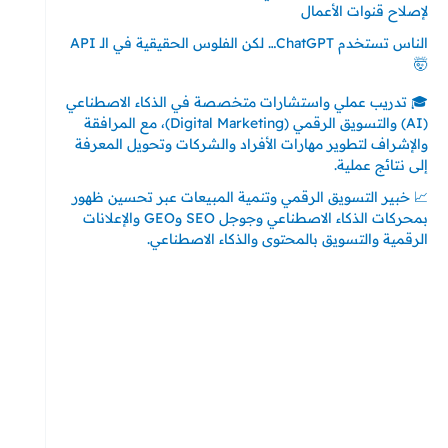
لإصلاح قنوات الأعمال
الناس تستخدم ChatGPT… لكن الفلوس الحقيقية في الـ API
🤯
🎓 تدريب عملي واستشارات متخصصة في الذكاء الاصطناعي
(AI) والتسويق الرقمي (Digital Marketing)، مع المرافقة
والإشراف لتطوير مهارات الأفراد والشركات وتحويل المعرفة
إلى نتائج عملية.
📈 خبير التسويق الرقمي وتنمية المبيعات عبر تحسين ظهور
بمحركات الذكاء الاصطناعي وجوجل SEO وGEO والإعلانات
الرقمية والتسويق بالمحتوى والذكاء الاصطناعي.
إتصل بي
المملكة العربية السعودية - جدة
حي السلامة – دوار رامي
00966550056163
تركيا – اسطنبول