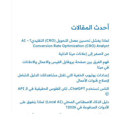
حي ايس نيورت – مجمع FiTwore
00905362121313
أحدث المقالات
لماذا يفشل تحسين معدل التحويل (CRO) التقليدي؟ – AI
Conversion Rate Optimization (CRO) Analyst
من الصفر إلى إعلانات ميتا الذكية
فهم الفرق بين صفحة بروفايل الفيس والاعمال والاعلانات
في ميتا
إعدادات يوتيوب الخفية التي تقتل مشاهداتك: الدليل الشامل
لإصلاح قنوات الأعمال
الناس تستخدم ChatGPT… لكن الفلوس الحقيقية في الـ API
🤯
دليل الذكاء الاصطناعي المحلي (Local AI): لماذا يتفوق على
الأدوات المدفوعة في 2026؟